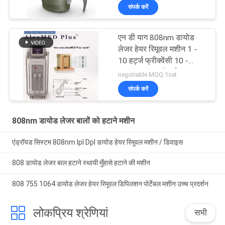
संपर्क करें
एन डी याग 808nm डायोड
लेजर हेयर रिमूवल मशीन 1 -
10 हर्ट्ज फ्रीक्वेंसी 10 -
300ms पल्स चौड़ाई
negotiable MOQ:1set
संपर्क करें
808nm डायोड लेजर बालों को हटाने मशीन
एंड्रॉयड सिस्टम 808nm Ipl Dpl डायोड हेयर रिमूवल मशीन / डिवाइस
808 डायोड लेजर बाल हटाने स्थायी मुँहासे हटाने की मशीन
808 755 1064 डायोड लेजर हेयर रिमूवल डिपिलशन पोर्टेबल मशीन उच्च प्रदर्शन
लोकप्रिय श्रेणियां
सभी