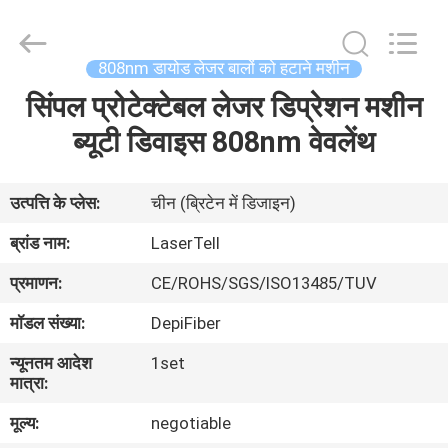
लेजर
बालों
को
हटाने
आपूर्तिकर्ता.
808nm डायोड लेजर बालों को हटाने मशीन
Copyright
©
2015
सिंपल प्रोटेक्टेबल लेजर डिप्रेशन मशीन
घर
-
2025
shrlasermachine.com.
ब्यूटी डिवाइस 808nm वेवलेंथ
All
Rights
उत्पादों
Reserved.
Developed
by
उत्पत्ति के प्लेस:
चीन (ब्रिटेन में डिजाइन)
ECER
हमारे
ब्रांड नाम:
LaserTell
बारे
प्रमाणन:
CE/ROHS/SGS/ISO13485/TUV
में
मॉडल संख्या:
DepiFiber
न्यूनतम आदेश
1set
कारखाना
मात्रा:
भ्रमण
मूल्य:
negotiable