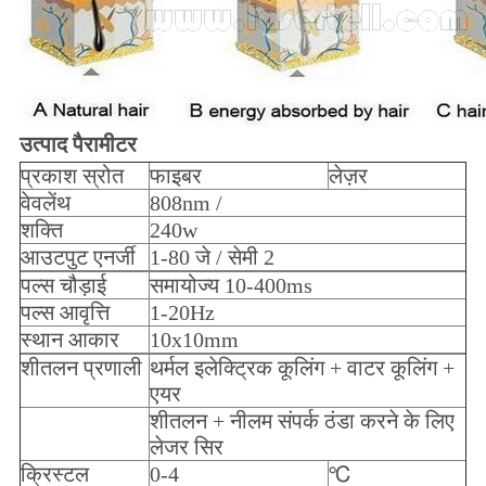
उत्पाद पैरामीटर
प्रकाश स्रोत
फाइबर
लेज़र
वेवलेंथ
808nm /
शक्ति
240w
आउटपुट एनर्जी
1-80 जे / सेमी 2
पल्स चौड़ाई
समायोज्य 10-400ms
पल्स आवृत्ति
1-20Hz
स्थान आकार
10x10mm
शीतलन प्रणाली
थर्मल इलेक्ट्रिक कूलिंग + वाटर कूलिंग +
एयर
शीतलन + नीलम संपर्क ठंडा करने के लिए
लेजर सिर
क्रिस्टल
0-4
℃