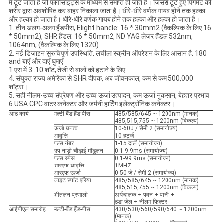
में टूट जाता है जो फागोसाइट्स के माध्यम से समाप्त हो जाते हैं। जिससे टूटे हुए पिगमेंट को
शरीर द्वारा अवशोषित कर बाहर निकाला जाता है। धीरे-धीरे वर्णक गायब होने तक हल्का
और हल्का हो जाता है। धीरे-धीरे वर्णक गायब होने तक हल्का और हल्का हो जाता है।
1. तीन अलग-अलग हैंडपीस, Elight handle: 16 * 30mm2 (वैकल्पिक के लिए 16
* 50mm2), SHR हैंडल: 16 * 50mm2, ND YAG लेजर हैंडल 532nm,
1064nm, (वैकल्पिक के लिए 1320)
2. नई डिजाइन सुरुचिपूर्ण उपस्थिति, लचीला स्क्रीन ऑपरेशन के लिए आसान है, 180
and बाएँ और दाएँ घुमाएँ
1 एस में 3 .10 शॉट, तेजी से बालों को हटाने के लिए
4. संयुक्त राज्य अमेरिका से SHR दीपक, अब जीवनकाल, कम से कम 500,000
शॉट्स।
5. सही नीलम-उच्च संप्रेषण और उच्च ऊर्जा उत्पादन, कम ऊर्जा नुकसान, बेहतर प्रभाव
6.USA CPC वाटर कनेक्टर और जर्मनी हार्टिंग इलेक्ट्रॉनिक कनेक्टर।
आठ कार्य
मल्टी-बैंड हैंड-पीस
485/585/645 ~ 1200nm (मानक)
485,515,755 ~ 1200nm (विकल्प)
ऊर्जा घनत्व
10-60J / सेमी 2 (समायोज्य)
आवृत्ति
10 हर्ट्ज
पल्स नंबर
1-15 दालें (समायोज्य)
उप-नाड़ी चौड़ाई मॉडुलन
0.1-9.9ms (समायोज्य)
पल्स स्पेस
0.1-99.9ms (समायोज्य)
आरएफ आवृत्ति
1MHZ
आरएफ ऊर्जा
0-50 जे / सेमी 2 (समायोज्य)
लाइट स्पॉट एरिया
485/585/645 ~ 1200nm (मानक)
485,515,755 ~ 1200nm (विकल्प)
शीतलन प्रणाली
अर्धचालक + पवन + पानी +
ठंडा जेल + नीलम फिल्टर
आईपीएल समारोह
मल्टी-बैंड हैंड-पीस
430/530/560/590/640 ~ 1200nm
(मानक)