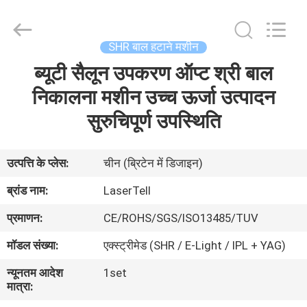
को
हटाने
मशीन
आपूर्तिकर्ता.
Copyright
SHR बाल हटाने मशीन
©
2015
-
ब्यूटी सैलून उपकरण ऑप्ट श्री बाल
घर
2025
shrlasermachine.com.
All
निकालना मशीन उच्च ऊर्जा उत्पादन
Rights
Reserved.
उत्पादों
सुरुचिपूर्ण उपस्थिति
Developed
by
ECER
हमारे
उत्पत्ति के प्लेस:
चीन (ब्रिटेन में डिजाइन)
बारे
ब्रांड नाम:
LaserTell
में
प्रमाणन:
CE/ROHS/SGS/ISO13485/TUV
मॉडल संख्या:
एक्स्ट्रीमेड (SHR / E-Light / IPL + YAG)
कारखाना
न्यूनतम आदेश
1set
भ्रमण
मात्रा: