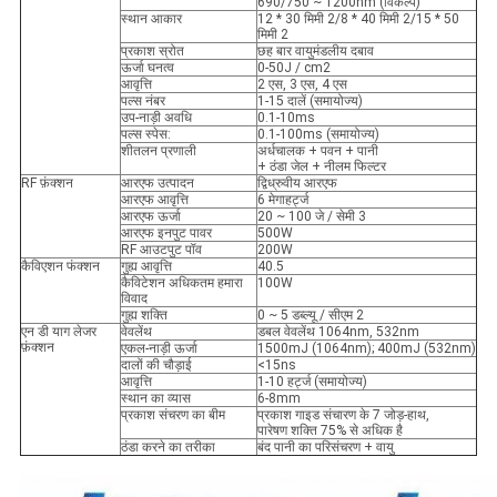
690/750 ~ 1200nm (विकल्प)
स्थान आकार
12 * 30 मिमी 2/8 * 40 मिमी 2/15 * 50
मिमी 2
प्रकाश स्रोत
छह बार वायुमंडलीय दबाव
ऊर्जा घनत्व
0-50J / cm2
आवृत्ति
2 एस, 3 एस, 4 एस
पल्स नंबर
1-15 दालें (समायोज्य)
उप-नाड़ी अवधि
0.1-10ms
पल्स स्पेस:
0.1-100ms (समायोज्य)
शीतलन प्रणाली
अर्धचालक + पवन + पानी
+ ठंडा जेल + नीलम फिल्टर
RF फ़ंक्शन
आरएफ उत्पादन
द्विध्रुवीय आरएफ
आरएफ आवृत्ति
6 मेगाहर्ट्ज
आरएफ ऊर्जा
20 ~ 100 जे / सेमी 3
आरएफ इनपुट पावर
500W
RF आउटपुट पॉव
200W
कैविएशन फंक्शन
गुह्य आवृत्ति
40.5
कैविटेशन अधिकतम हमारा
100W
विवाद
गुह्य शक्ति
0 ~ 5 डब्ल्यू / सीएम 2
एन डी याग लेजर
वेवलेंथ
डबल वेवलेंथ 1064nm, 532nm
फ़ंक्शन
एकल-नाड़ी ऊर्जा
1500mJ (1064nm); 400mJ (532nm)
दालों की चौड़ाई
<15ns
आवृत्ति
1-10 हर्ट्ज (समायोज्य)
स्थान का व्यास
6-8mm
प्रकाश संचरण का बीम
प्रकाश गाइड संचारण के 7 जोड़-हाथ,
पारेषण शक्ति 75% से अधिक है
ठंडा करने का तरीका
बंद पानी का परिसंचरण + वायु