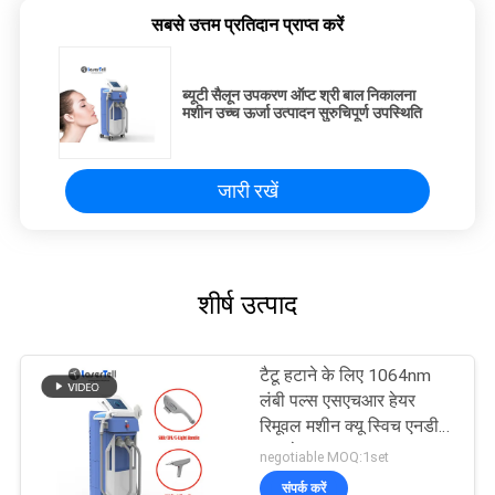
सबसे उत्तम प्रतिदान प्राप्त करें
ब्यूटी सैलून उपकरण ऑप्ट श्री बाल निकालना
मशीन उच्च ऊर्जा उत्पादन सुरुचिपूर्ण उपस्थिति
जारी रखें
शीर्ष उत्पाद
टैटू हटाने के लिए 1064nm
लंबी पल्स एसएचआर हेयर
रिमूवल मशीन क्यू स्विच एनडी
याग लेजर
negotiable MOQ:1set
संपर्क करें