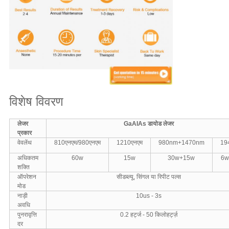
विशेष विवरण
लेजर
GaAIAs डायोड लेजर
प्रकार
वेवलेंथ
810एनएम/980एनएम
1210एनएम
980nm+1470nm
19
अधिकतम
60w
15w
30w+15w
6w
शक्ति
ऑपरेशन
सीडब्ल्यू, सिंगल या रिपीट पल्स
मोड
नाड़ी
10us - 3s
अवधि
पुनरावृत्ति
0.2 हर्ट्ज - 50 किलोहर्ट्ज़
दर