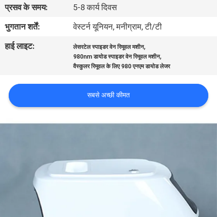
प्रसव के समय:
5-8 कार्य दिवस
गुणवत्ता
नियंत्रण
भुगतान शर्तें:
वेस्टर्न यूनियन, मनीग्राम, टी/टी
हाई लाइट:
,
लेसरटेल स्पाइडर वेन रिमूवल मशीन
,
साइटमैप
980nm डायोड स्पाइडर वेन रिमूवल मशीन
वैस्कुलर रिमूवल के लिए 980 एनएम डायोड लेजर
PRIVACY
सबसे अच्छी कीमत
POLICY