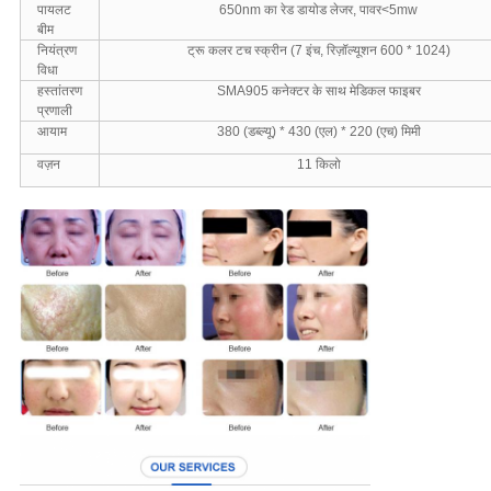
पायलट
650nm का रेड डायोड लेजर, पावर<5mw
बीम
नियंत्रण
ट्रू कलर टच स्क्रीन (7 इंच, रिज़ॉल्यूशन 600 * 1024)
विधा
हस्तांतरण
SMA905 कनेक्टर के साथ मेडिकल फाइबर
प्रणाली
आयाम
380 (डब्ल्यू) * 430 (एल) * 220 (एच) मिमी
वज़न
11 किलो