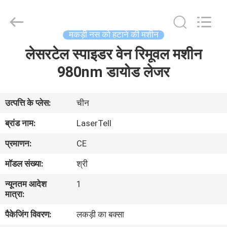
मशीन
supplier.
Copyright
©
2015
मकड़ी नस को हटाने की मशीन
-
2025
Beijing
लेसरटेल स्पाइडर वेन रिमूवल मशीन
घर
LaserTell
Medical
Co.,
980nm डायोड लेजर
Ltd..
All
उत्पादों
Rights
Reserved.
Developed
उत्पत्ति के प्लेस:
चीन
by
ECER
हमारे
ब्रांड नाम:
LaserTell
बारे
प्रमाणन:
CE
में
मॉडल संख्या:
श्री
न्यूनतम आदेश
1
कारखाना
मात्रा:
भ्रमण
पैकेजिंग विवरण:
लकड़ी का बक्सा