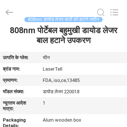
लेजर
बालों
को
हटाने
supplier.
808nm डायोड लेजर बालों को हटाने मशीन
Copyright
©
2015
808nm पोर्टेबल बहुमुखी डायोड लेजर
घर
-
2025
Beijing
बाल हटाने उपकरण
LaserTell
Medical
उत्पादों
Co.,
Ltd..
All
उत्पत्ति के प्लेस:
चीन
Rights
Reserved.
हमारे
Developed
ब्रांड नाम:
LaserTell
by
बारे
ECER
प्रमाणन:
FDA, iso,ce,13485
में
मॉडल संख्या:
डायोड लेजर 220018
न्यूनतम आदेश
1
कारखाना
मात्रा:
भ्रमण
Packaging
Alum wooden box
Details: