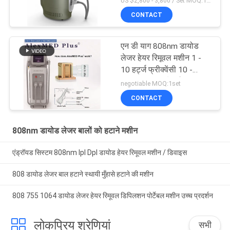
US $2,800 - 3,800 / Set MOQ:1sets
CONTACT
एन डी याग 808nm डायोड
लेजर हेयर रिमूवल मशीन 1 -
10 हर्ट्ज फ्रीक्वेंसी 10 -
300ms पल्स चौड़ाई
negotiable MOQ:1set
CONTACT
808nm डायोड लेजर बालों को हटाने मशीन
एंड्रॉयड सिस्टम 808nm Ipl Dpl डायोड हेयर रिमूवल मशीन / डिवाइस
808 डायोड लेजर बाल हटाने स्थायी मुँहासे हटाने की मशीन
808 755 1064 डायोड लेजर हेयर रिमूवल डिपिलशन पोर्टेबल मशीन उच्च प्रदर्शन
लोकप्रिय श्रेणियां
सभी