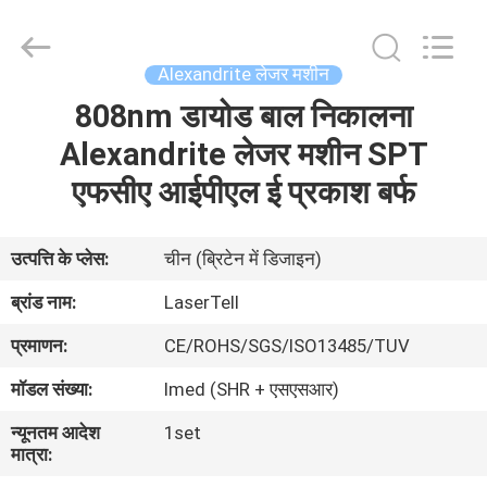
स्थायी
बालों
को
हटाने
आपूर्तिकर्ता.
Alexandrite लेजर मशीन
Copyright
©
2015
808nm डायोड बाल निकालना
घर
-
2025
shrlasermachine.com.
Alexandrite लेजर मशीन SPT
All
Rights
उत्पादों
एफसीए आईपीएल ई प्रकाश बर्फ
Reserved.
Developed
by
ECER
हमारे
उत्पत्ति के प्लेस:
चीन (ब्रिटेन में डिजाइन)
बारे
ब्रांड नाम:
LaserTell
में
प्रमाणन:
CE/ROHS/SGS/ISO13485/TUV
मॉडल संख्या:
Imed (SHR + एसएसआर)
कारखाना
न्यूनतम आदेश
1set
भ्रमण
मात्रा: