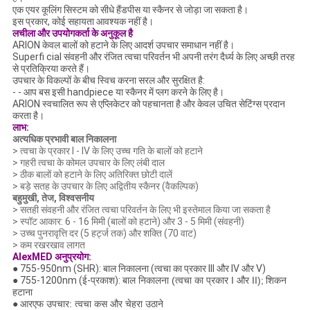
एक एयर कूलिंग सिस्टम को सीधे हैंडपीस या स्कैनर से जोड़ा जा सकता है।
इस प्रकार, कोई सहायता आवश्यक नहीं है।
लचीला और उपयोगकर्ता के अनुकूल है
ARION केवल बालों को हटाने के लिए आदर्श उपचार समाधान नहीं है।
Superfi cial संवहनी और रंजित त्वचा परिवर्तन भी अपनी तरंग दैर्ध्य के लिए अच्छी तरह
से प्रतिक्रिया करते हैं।
उपचार के विकल्पों के बीच स्विच करना सरल और सुरक्षित है:
- - आप बस इसी handpiece या स्कैनर में प्लग करने के लिए है।
ARION स्वचालित रूप से एप्लिकेटर को पहचानता है और केवल उचित सेटिंग्स प्रदान
करता है।
लाभ:
अत्यधिक प्रभावी बाल निकालना
> त्वचा के प्रकार I - IV के लिए उच्च गति के बालों को हटाने
> गहरी त्वचा के कोमल उपचार के लिए लंबी दाल
> ठीक बालों को हटाने के लिए अतिरिक्त छोटी दालें
> बड़े सतह के उपचार के लिए अद्वितीय स्कैनर (वैकल्पिक)
बहुमुखी, तेज, विश्वसनीय
> सतही संवहनी और रंजित त्वचा परिवर्तन के लिए भी इस्तेमाल किया जा सकता है
> स्पॉट आकार: 6 - 16 मिमी (बालों को हटाने) और 3 - 5 मिमी (संवहनी)
> उच्च पुनरावृत्ति दर (5 हर्ट्ज तक) और शक्ति (70 वाट)
> कम रखरखाव लागत
AlexMED
अनुप्रयोग:
● 755-950nm (SHR): बाल निकालना (त्वचा का प्रकार III और
IV और V)
● 755-1200nm (ई-प्रकाश):
बाल निकालना (त्वचा का प्रकार I और II);
शिकन
हटाना
●
आरएफ उपचार: त्वचा कस और चेहरा उठाने