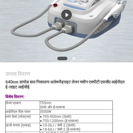
उत्पाद विवरण
640nm डायोड बाल निकालना अलेक्जेंड्राइट लेजर मशीन एसपीटी एफसीए आईपीएल
ई-लाइट आईसीई
विशेष विवरण:
लेजर प्रकार
755nm
SHR और ई-प्रकाश
आईपीएल पीक पावर
3500W
तरंग दैर्ध्य (स्पेक्ट्रम)
● 755-950nm (SHR)
● 755-1200nm (ई-प्रकाश)
ऊर्जा घनत्व (प्रवाह)
● 10-26J / सेमी 2 (SHR)
● 10-60J / सेमी 2 (ई-प्रकाश)