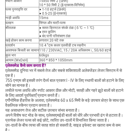
स्थान आकार
15x50 मिमी 2 (SHR)
10 * 50 मिमी 2 (ई-प्रकाश-विनिमेय)
पल्स पुनरावृत्ति दर
● 1-10 हर्ट्ज (SHR)
● 0.5-2S (ई-प्रकाश)
नाड़ी अवधि
15ms
दलहन
सिंगल और मल्टी-पल्स
शीतलक
● सतत क्रिस्टल संपर्क ठंडा (-5 ℃ ~ 1 ℃)
● एयर कूलिंग
● बंद पानी परिसंचरण ठंडा
खड़े होकर काम करना
लगातार 20 घंटे तक
प्रदर्शन
10.4 "ट्रू कलर एलसीडी टच स्क्रीन
आवश्यक बिजली का सामान
110 / 230VAC, 15 / 20A अधिकतम।, 50/60 हर्ट्ज
कुल भार
60kgs
आयाम (WxDxH)
360 * 850 * 1050mm
एलेक्समेड कैसे काम करता है?
एलेक्समैड दुनिया भर में सबसे तेज और सबसे शक्तिशाली अलेक्जेंडर लेजर सिस्टम में से
एक है।
755 एनएम की इसकी तरंग दैर्ध्य बाल प्रकार I - IV के लिए स्थायी बालों को हटाने के लिए
सोने का मानक है।
लचीले पल्स अवधि और स्पॉट आकार ठीक और मोटी, सतही और गहरे झूठे बालों को हटाने
के लिए आदर्श पूर्वापेक्षाएँ प्रदान करते हैं।
एर्गोनोमिक हैंडपीस के अलावा, एलेक्समेड 60 x 65 मिमी के बड़े उपचार क्षेत्र के साथ एक
वैकल्पिक स्कैनर प्रदान करता है।
यह असाधारण तेज और सटीक उपचार संभव बनाता है।
अपने विशेष फट मोड के साथ, एलेक्सएमईडी बालों को धीरे और प्रभावी ढंग से हटाता है।
प्रत्येक लेजर पल्स को कई छोटे, त्वरित उप-दालों में विभाजित किया जाता है।
उप-दालों के बीच त्वचा की सतह शांत हो सकती है; साइड इफेक्ट का खतरा कम से कम
है।