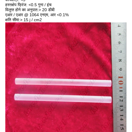
हस्तक्षेप फ्रिंज: <0.5 गुना / इंच
विलुप्त होने का अनुपात:> 20 डीबी
एआर / एआर @ 1064 एनएम, आर <0.1%
क्षति सीमा:> 15 j / cm2