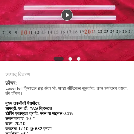
उत्पाद विवरण
फ़ीचर:
LaserTell क्रिस्टल छड़ अंदर भी, अच्छा ऑप्टिकल सूचकांक, उच्च रूपांतरण दक्षता,
लंबे जीवन।
मुख्य तकनीकी पैरामीटर:
सामग्री: एन डी: YAG क्रिस्टल
डोपिंग एकाग्रता त्रुटि: प्लस या माइनस 0.1%
समानांतरवाद: 10. "
खत्म: 20/10
सपाटता: l / 10 @ 632 एनएम
कार्यक्षेत्र: <5 '