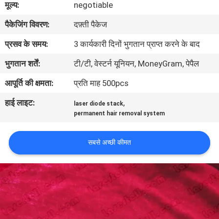
मूल्य:
negotiable
गुणवत्ता
पैकेजिंग विवरण:
दफ़्ती पैकेज
नियंत्रण
प्रसव के समय:
3 कार्यकारी दिनों भुगतान प्राप्त करने के बाद
साइटमैप
भुगतान शर्तें:
टी/टी, वेस्टर्न यूनियन, MoneyGram, पेपैल
आपूर्ति की क्षमता:
प्रति माह 500pcs
PRIVACY
हाई लाइट:
,
POLICY
laser diode stack
permanent hair removal system
सबसे अच्छी कीमत