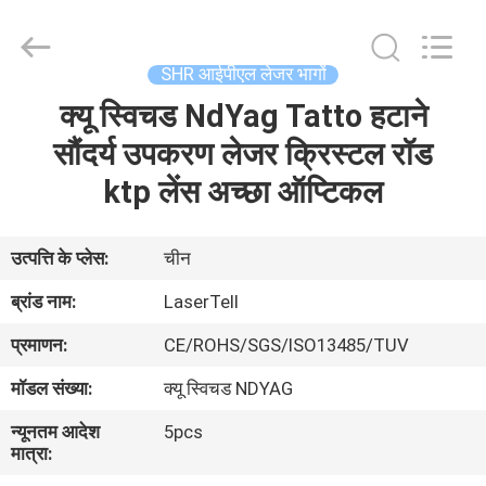
Copyright
©
2015
-
2025
SHR आईपीएल लेजर भागों
Beijing
LaserTell
Medical
क्यू स्विचड NdYag Tatto हटाने
घर
Co.,
Ltd..
All
सौंदर्य उपकरण लेजर क्रिस्टल रॉड
Rights
Reserved.
उत्पादों
ktp लेंस अच्छा ऑप्टिकल
Developed
by
ECER
हमारे
उत्पत्ति के प्लेस:
चीन
बारे
ब्रांड नाम:
LaserTell
में
प्रमाणन:
CE/ROHS/SGS/ISO13485/TUV
मॉडल संख्या:
क्यू स्विचड NDYAG
कारखाना
न्यूनतम आदेश
5pcs
भ्रमण
मात्रा: