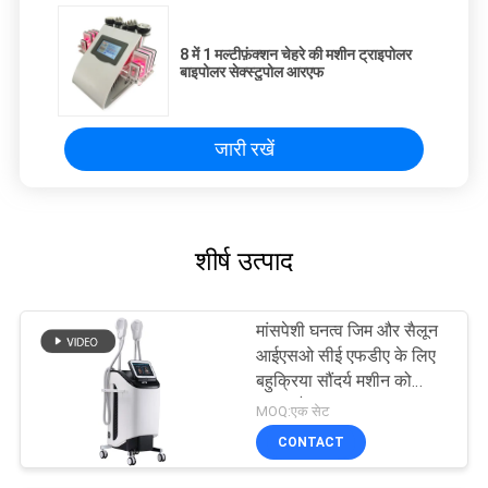
8 में 1 मल्टीफ़ंक्शन चेहरे की मशीन ट्राइपोलर
बाइपोलर सेक्स्टुपोल आरएफ
जारी रखें
शीर्ष उत्पाद
मांसपेशी घनत्व जिम और सैलून
आईएसओ सीई एफडीए के लिए
बहुक्रिया सौंदर्य मशीन को
बढ़ाता है
MOQ:एक सेट
CONTACT