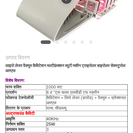
उत्पाद विवरण
लाइपो लेजर वैक्यूम कैविटेशन मल्टीफ़ंक्शन ब्यूटी मशीन ट्राइपोलर बाइपोलर सेक्स्टुपोल
आरएफ
विशेष विवरण:
चरम शक्ति
1000 वाट
प्रदर्शन
8.4 "ट्रू कलर एलसीडी टच स्क्रीन
फोकस्ड टेक्नोलॉजी
कैविटेशन + लिपो लेजर (डायोड) + वैक्यूम + फ्रैक्शनल
आरएफ
वितरण के प्रकार
पल्स;
सीडब्ल्यू
अल्ट्रासाउंड कैविटी
आवृत्ति
40KHz
निर्गमन शक्ति
25W
उत्पादन स्तर
3