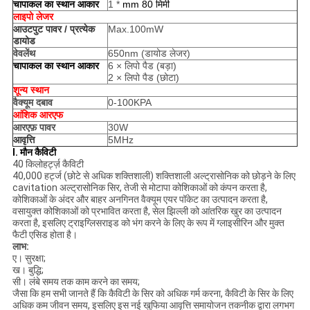
चापाकल का स्थान आकार
1 *
mm 80 मिमी
लाइपो लेजर
आउटपुट पावर / प्रत्येक
Max.100mW
डायोड
वेवलेंथ
650nm (डायोड लेजर)
चापाकल का स्थान आकार
6 × लिपो पैड (बड़ा)
2 × लिपो पैड (छोटा)
शून्य स्थान
वैक्यूम दबाव
0-100KPA
आंशिक आरएफ
आरएफ़ पावर
30W
आवृत्ति
5MHz
I. मौन कैविटी
40 किलोहर्ट्ज़ कैविटी
40,000 हर्ट्ज (छोटे से अधिक शक्तिशाली) शक्तिशाली अल्ट्रासोनिक को छोड़ने के लिए
cavitation अल्ट्रासोनिक सिर, तेजी से मोटापा कोशिकाओं को कंपन करता है,
कोशिकाओं के अंदर और बाहर अनगिनत वैक्यूम एयर पॉकेट का उत्पादन करता है,
वसायुक्त कोशिकाओं को प्रभावित करता है, सेल झिल्ली को आंतरिक खुर का उत्पादन
करता है, इसलिए ट्राइग्लिसराइड को भंग करने के लिए के रूप में ग्लाइसीरिन और मुक्त
फैटी एसिड होता है।
लाभ:
ए। सुरक्षा;
ख। बुद्धि;
सी। लंबे समय तक काम करने का समय;
जैसा कि हम सभी जानते हैं कि कैविटी के सिर को अधिक गर्म करना, कैविटी के सिर के लिए
अधिक कम जीवन समय, इसलिए इस नई खुफिया आवृत्ति समायोजन तकनीक द्वारा लगभग