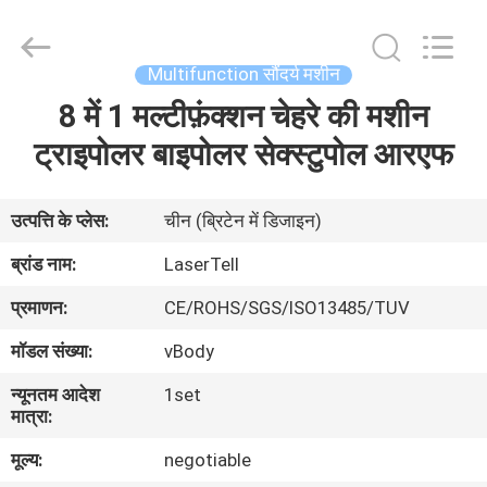
उपकरण
आपूर्तिकर्ता.
Copyright
©
2015
Multifunction सौंदर्य मशीन
-
2025
Beijing
8 में 1 मल्टीफ़ंक्शन चेहरे की मशीन
घर
LaserTell
Medical
Co.,
ट्राइपोलर बाइपोलर सेक्स्टुपोल आरएफ
Ltd..
All
उत्पादों
Rights
Reserved.
Developed
उत्पत्ति के प्लेस:
चीन (ब्रिटेन में डिजाइन)
by
ECER
हमारे
ब्रांड नाम:
LaserTell
बारे
प्रमाणन:
CE/ROHS/SGS/ISO13485/TUV
में
मॉडल संख्या:
vBody
न्यूनतम आदेश
1set
कारखाना
मात्रा:
भ्रमण
मूल्य:
negotiable