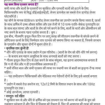
आयाम (WxDxH)
450 * 550 * 1280 मिमी
यह काम किस प्रकार करता है?
सभी त्वचा और बालों के प्रकारों पर सुरक्षित और प्रभावी बालों को हटाने के लिए
चिकित्सकीय रूप से सिद्ध डीईआईएमईडी, लेजर डायसेल का सबसे तेज डायोड लेजर
प्लेटफॉर्म है।
यह सोने के मानक 808nm डायोड लेजर तकनीक का उपयोग करके किया जाता है, ऊर्जा
के साथ डर्मिस में उच्च औसत शक्ति और एक तेजी से 10 पल्स-प्रति-सेकंड पुनरावृत्ति दर
के साथ बाल शाफ्ट और बालों के रोम को गर्म करने के लिए, बालों के चारों ओर ऑक्सीजन को
नष्ट करने के बजाय गहरा प्रवेश करता है। कूप।
इस बीच, नीलमणि ड्यूल-चिल टिप पर लागू सतह की शीतलन तकनीक से संपर्क करने से
ऑप्टिकल ऊर्जा के लिए जिम्मेदार ताप प्रभाव को समाप्त किया जा सकता है, जिससे उपचार
के प्रदर्शन और सुरक्षा दोनों में सुधार होता है।
• क्रमिक ताप कुंजी है!
* धीरे-धीरे प्रवाह के साथ उद्योग में एक गतिरोध। (बालों के रोम को धीरे-धीरे गर्म करना)
--- के बजाय बस महान असुविधा के साथ अनचाहे बालों को नष्ट करना।
* नीलम ड्यूल-चिल टिप से ठंडा करने के साथ संयुक्त, यह इतना आरामदायक बनाता है
कि न तो जैल और न ही एनाल्जेसिक आवश्यक हैं।
* सभी रंजित बाल और सभी प्रकार की त्वचा पर स्थायी रूप से बालों का झड़ना-टैन्ड त्वचा
सहित।
--- यह लचीलापन चिकित्सकों और मेडिकल स्पा पेशेवरों दोनों के लिए इसे आदर्श बनाता
है।
* उद्योग में सबसे तेज़ कवरेज दर, 12x12 मिमी के विशाल स्थान के साथ और 10Hz
पुनरावृत्ति दर तक।
* कोई उपभोज्य, लागत प्रभावी।
• वस्तुतः दर्द रहित
* सुरक्षित रूप से और धीरे से डर्मिस को एक तापमान पर गर्म करना जो बालों के कूप को
नुकसान पहुंचाता है और फिर से विकास को रोकता है, फिर भी आसपास की त्वचा को घायल