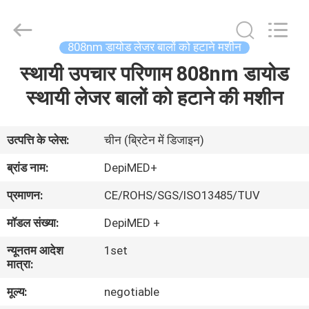
लेजर
बालों
को
हटाने
आपूर्तिकर्ता.
808nm डायोड लेजर बालों को हटाने मशीन
Copyright
©
2015
स्थायी उपचार परिणाम 808nm डायोड
घर
-
2025
shrlasermachine.com.
स्थायी लेजर बालों को हटाने की मशीन
All
Rights
उत्पादों
Reserved.
Developed
by
उत्पत्ति के प्लेस:
चीन (ब्रिटेन में डिजाइन)
ECER
हमारे
ब्रांड नाम:
DepiMED+
बारे
प्रमाणन:
CE/ROHS/SGS/ISO13485/TUV
में
मॉडल संख्या:
DepiMED +
न्यूनतम आदेश
1set
कारखाना
मात्रा:
भ्रमण
मूल्य:
negotiable