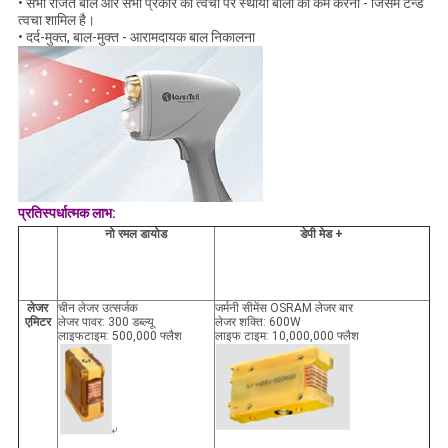
• सभी रंजित बाल और सभी प्रकार की त्वचा पर स्थायी बालों को कम करना - जिसमें टैन्ड
त्वचा शामिल है।
• दर्द-मुक्त, बाल-मुक्त - आरामदायक बाल निकालना
प्रतिस्पर्धात्मक लाभ:
नो
रमल डायोड
डेपी
मेड +
लेजर
चीन लेजर उत्सर्जक
जर्मनी सीमेंस OSRAM लेजर बार
एमिटर
लेजर पावर: 300 डब्ल्यू
लेजर शक्ति: 600W
लाइफटाइम: 500,000 फ्लैश
लाइफ टाइम: 10,000,000 फ्लैश