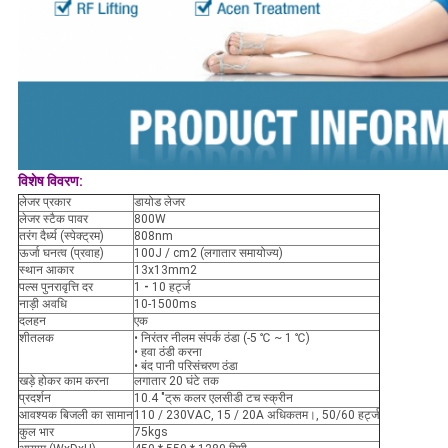
विशेष विवरण:
लेजर प्रकार
डायोड लेजर
लेजर स्टैक पावर
800W
तरंग दैर्ध्य (स्पेक्ट्रम)
808nm
ऊर्जा घनत्व (प्रवाह)
100J / cm2 (लगातार समायोज्य)
स्थान आकार
13x13mm2
पल्स पुनरावृत्ति दर
1
-
10 हर्ट्ज
नाड़ी अवधि
10-1500ms
दलहन
एक
शीतलक
• निरंतर नीलम संपर्क ठंडा (-5 ℃ ~ 1 ℃)
• हवा ठंडी करना
• बंद पानी परिसंचरण ठंडा
खड़े होकर काम करना
लगातार 20 घंटे तक
प्रदर्शन
10.4 "ट्रू कलर एलसीडी टच स्क्रीन
आवश्यक बिजली का सामान
110 / 230VAC, 15 / 20A अधिकतम।, 50/60 हर्ट्ज
कुल भार
75kgs