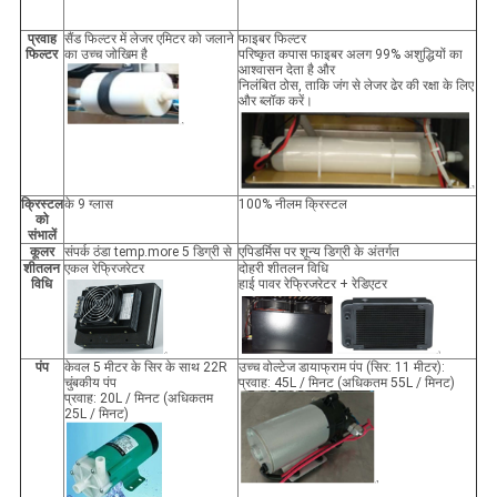
प्रवाह
सैंड फिल्टर में लेजर एमिटर को जलाने
फाइबर फिल्टर
फिल्टर
का उच्च जोखिम है
परिष्कृत कपास फाइबर अलग 99% अशुद्धियों का
आश्वासन देता है और
निलंबित ठोस, ताकि जंग से लेजर ढेर की रक्षा के लिए
और ब्लॉक करें।
क्रिस्टल
के 9 ग्लास
100% नीलम क्रिस्टल
को
संभालें
कूलर
संपर्क ठंडा temp.more 5 डिग्री से
एपिडर्मिस पर शून्य डिग्री के अंतर्गत
शीतलन
एकल रेफ्रिजरेटर
दोहरी शीतलन विधि
विधि
हाई पावर रेफ्रिजरेटर + रेडिएटर
पंप
केवल 5 मीटर के सिर के साथ 22R
उच्च वोल्टेज डायाफ्राम पंप (सिर: 11 मीटर):
चुंबकीय पंप
प्रवाह: 45L / मिनट (अधिकतम 55L / मिनट)
प्रवाह: 20L / मिनट (अधिकतम
25L / मिनट)