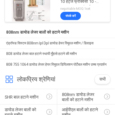
10 हर्ट्ज फ्रीक्वेंसी 10 -
300ms पल्स चौड़ाई
negotiable MOQ:1set
संपर्क करें
808nm डायोड लेजर बालों को हटाने मशीन
एंड्रॉयड सिस्टम 808nm Ipl Dpl डायोड हेयर रिमूवल मशीन / डिवाइस
808 डायोड लेजर बाल हटाने स्थायी मुँहासे हटाने की मशीन
808 755 1064 डायोड लेजर हेयर रिमूवल डिपिलशन पोर्टेबल मशीन उच्च प्रदर्शन
लोकप्रिय श्रेणियां
सभी
808nm डायोड लेजर 
SHR बाल हटाने मशीन
बालों को हटाने मशीन
डायोड लेजर बालों को 
आईपीएल बालों को हटाने 
हटाने मशीन
मशीन