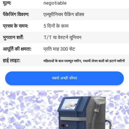
मूल्य:
negotiable
गुणवत्ता
पैकेजिंग विवरण:
एल्यूमीनियम पैकिंग बॉक्स
नियंत्रण
प्रसव के समय:
5 दिनों के काम
साइटमैप
भुगतान शर्तें:
T/T या वेस्टर्न यूनियन
आपूर्ति की क्षमता:
प्रति माह 300 सेट
PRIVACY
हाई लाइट:
,
POLICY
महिलाओं के बाल पदच्युत मशीन
स्थायी लेजर बालों को हटाने मशीनों
सबसे अच्छी कीमत