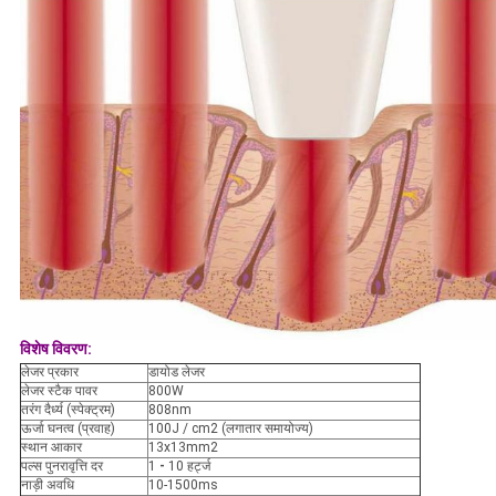
विशेष विवरण:
लेजर प्रकार
डायोड लेजर
लेजर स्टैक पावर
800W
तरंग दैर्ध्य (स्पेक्ट्रम)
808nm
ऊर्जा घनत्व (प्रवाह)
100J / cm2 (लगातार समायोज्य)
स्थान आकार
13x13mm2
पल्स पुनरावृत्ति दर
1
-
10 हर्ट्ज
नाड़ी अवधि
10-1500ms