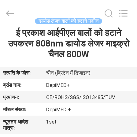
पदच्युत
मशीन
आपूर्तिकर्ता.
Copyright
©
डायोड लेजर बालों को हटाने मशीन
2015
-
2025
ई प्रकाश आईपीएल बालों को हटाने
घर
Beijing
LaserTell
Medical
उपकरण 808nm डायोड लेजर माइक्रो
Co.,
Ltd..
उत्पादों
चैनल 800W
All
Rights
Reserved.
Developed
by
हमारे
ECER
उत्पत्ति के प्लेस:
चीन (ब्रिटेन में डिजाइन)
बारे
ब्रांड नाम:
DepiMED+
में
प्रमाणन:
CE/ROHS/SGS/ISO13485/TUV
मॉडल संख्या:
DepiMED +
कारखाना
न्यूनतम आदेश
1set
भ्रमण
मात्रा: