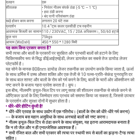
दलहन
एक
शीतलक
• निरंतर नीलम संपर्क ठंडा (-5 ℃ ~ 1 ℃)
• हवा ठंडी करना
• बंद पानी परिसंचरण ठंडा
खड़े होकर काम करना
लगातार 20 घंटे तक
प्रदर्शन
10.4 "ट्रू कलर एलसीडी टच स्क्रीन
आवश्यक बिजली का सामान
110 / 230VAC, 15 / 20A अधिकतम।, 50/60 हर्ट्ज
कुल भार
75kgs
आयाम (WxDxH)
450 * 550 * 1280 मिमी
यह काम किस प्रकार करता है?
सभी त्वचा और बालों के प्रकारों पर सुरक्षित और प्रभावी बालों को हटाने के लिए
चिकित्सकीय रूप से सिद्ध डीईआईएमईडी, लेजर डायसेल का सबसे तेज डायोड लेजर
प्लेटफॉर्म है।
यह सोने के मानक 808nm डायोड लेजर तकनीक का उपयोग करके किया जाता है, ऊर्जा
के साथ डर्मिस में उच्च औसत शक्ति और एक तेजी से 10 पल्स-प्रति-सेकंड पुनरावृत्ति दर
के साथ बाल शाफ्ट और बालों के रोम को गर्म करने के लिए, बालों के चारों ओर ऑक्सीजन को
नष्ट करने के बजाय गहरा प्रवेश करता है। कूप।
इस बीच, नीलमणि ड्यूल-चिल टिप पर लागू सतह की शीतलन तकनीक से संपर्क करने से
ऑप्टिकल ऊर्जा के लिए जिम्मेदार ताप प्रभाव को समाप्त किया जा सकता है, जिससे उपचार
के प्रदर्शन और सुरक्षा दोनों में सुधार होता है।
• धीरे-धीरे हीटिंग कुंजी है!
* धीरे-धीरे प्रवाह के साथ उद्योग में एक गतिरोध।
(बालों के रोम को धीरे-धीरे गर्म करना)
--- के बजाय बस महान असुविधा के साथ अनचाहे बालों को नष्ट करना।
* नीलम ड्यूल-चिल टिप से ठंडा करने के साथ संयुक्त, यह इतना आरामदायक बनाता है
कि न तो जैल और न ही एनाल्जेसिक आवश्यक हैं।
* सभी रंजित बाल और सभी प्रकार की त्वचा पर स्थायी रूप से बालों का झड़ना-टैन्ड त्वचा
सहित।