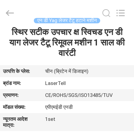
डी
yag
लेजर
टैटू
हटाने
एन डी Yag लेजर टैटू हटाने मशीन
आपूर्तिकर्ता.
Copyright
©
स्थिर सटीक उपचार क्ष स्विचड एन डी
घर
2015
-
2025
याग लेजर टैटू रिमूवल मशीन 1 साल की
shrlasermachine.com.
All
उत्पादों
वारंटी
Rights
Reserved.
Developed
by
ECER
हमारे
उत्पत्ति के प्लेस:
चीन (ब्रिटेन में डिजाइन)
बारे
ब्रांड नाम:
LaserTell
में
प्रमाणन:
CE/ROHS/SGS/ISO13485/TUV
मॉडल संख्या:
एपीएमईडी एनडी
कारखाना
न्यूनतम आदेश
1set
भ्रमण
मात्रा: