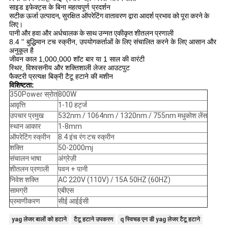
साइड इफेक्ट्स के बिना महत्वपूर्ण प्रदर्शन
सटीक ऊर्जा उत्पादन, सुरक्षित ऑपरेटिंग वातावरण द्वारा आदर्श प्रभाव को पूरा करने के
लिए।
पानी और हवा और अर्धचालक के साथ उन्नत एकीकृत शीतलन प्रणाली
8.4 '' बुद्धिमान टच स्क्रीन, उपयोगकर्ताओं के लिए संचालित करने के लिए आसान और
अनुकूल है
जीवन काल 1,000,000 शॉट बार या 1 साल की वारंटी
स्थिर, विश्वसनीय और शक्तिशाली लेजर आउटपुट
फैक्टरी प्रत्यक्ष बिक्री टैटू हटाने की मशीन
विशिष्टता:
350Power स्रोत
800W
आवृत्ति
1-10 हर्ट्ज
उपचार प्रमुख
532nm / 1064nm / 1320nm / 755nm मधुकोश लेंस
स्थान आकार
1-8mm
ऑपरेटिंग स्क्रीन
8.4 इंच रंग टच स्क्रीन
शक्ति
50-2000mj
संचालन भाषा
अंग्रेज़ी
शीतलन प्रणाली
पवन + पानी
निवेश शक्ति
AC 220V (110V) / 15A 50HZ (60HZ)
सामग्री
एबीएस
प्रमाणीकरण
सीई आईईसी
yag लेजर बालों को हटाने
टैटू हटाने उपकरण
q स्विचड एन डी yag लेजर टैटू हटाने