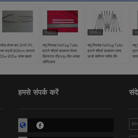
ायोड लेजर बार SHR IPL
क्यू स्विचड NdYag Tatto
क्यू स्विचड NdYag Tatto
क्य
ेजर पार्ट्स 808nm कस्टम
हटाने सौंदर्य उपकरण लेजर
हटाने सौंदर्य उपकरण उच्च
हटा
00w 600w उच्च दक्षता
क्रिस्टल रॉड ktp लेंस अच्छा
ऊर्जा क्सीनन फ्लैश लैंप
साम
ऑप्टिकल
हमसे संपर्क करें
संद