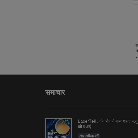
ड
ल
5
समाचार
LaserTell . की ओर से मध्य शरद ऋतु
की बधाई
और अधिक पढ़ें