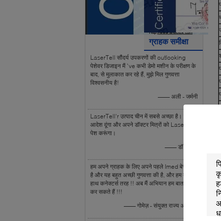
ग्राहक समीक्षा
LaserTell सौंदर्य उपकरणों की outlooking
पेशेवर डिजाइन मैं `ve कभी डेमो मशीन के परीक्षण के
बाद, से मुलाकात कर रहे हैं, मुझे मिल गुणवत्ता
विश्वसनीय है!
—— अली - जर्मनी
LaserTell'r उत्पाद चीन में सबसे अच्छा है। मैं और
म
आदेश दूंगा और अपने डॉक्टर मित्रों को LaserTell
ए
पेश करूंगा।
स
—— डॉ अहमद
हम अपने ग्राहक के लिए अपने पहले Imed बेच दिया
है और यह बहुत अच्छी गुणवत्ता की है, और हम बेहतर
हाथ कनेक्टर्स तरह !! अब मैं अभियान हम बात शुरू
कर सकते हैं !!!
—— गोमेज़ - संयुक्त राज्य अमेरिका