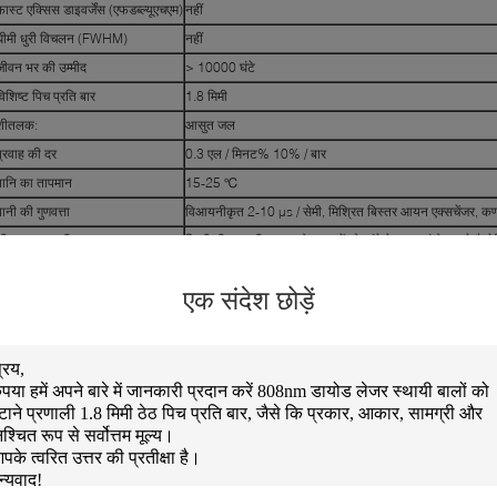
फास्ट एक्सिस डाइवर्जेंस (एफडब्ल्यूएचएम)
नहीं
धीमी धुरी विचलन (FWHM)
नहीं
जीवन भर की उम्मीद
> 10000 घंटे
विशिष्ट पिच प्रति बार
1.8 मिमी
शीतलक:
आसुत जल
प्रवाह की दर
0.3 एल / मिनट% 10% / बार
पानि का तापमान
15-25 ℃
पानी की गुणवत्ता
विआयनीकृत 2-10 µs / सेमी, मिश्रित बिस्तर आयन एक्सचेंजर, 
शीतलन प्रणाली
किसी भी सामग्री का उपयोग न करें जो तांबे के साथ संयोजन से गैल्वेन
ाइक्रो-चैनल कूलर पैकेज (MCCP) को 60W और 80W तक की उच्च शक्ति CW डायोड बार के लिए डिज़ा
एक संदेश छोड़ें
क उच्च दक्षता वाला हीट-एक्सचेंज हीटसिंक है। ये MCCP पैकेज, इंडस्ट्री के लिए सीधे हीट ट्रीटमेंट क
कता है, जैसे मेटल हार्डनिंग, लेजर क्लैडिंग, वेल्डिंग और आदि। इसे बालों को हटाने वाले अनुप्रयोगों के लिए