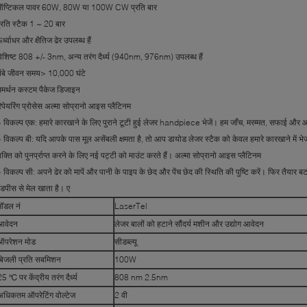
प्टिकल पावर 60W, 80W या 100W CW प्रति बार
्रति स्टैक 1 ~ 20 बार
र्ध्वाधर और क्षैतिज ढेर उपलब्ध हैं
िशिष्ट 808 +/- 3nm, अन्य तरंग दैर्ध्य (940nm, 976nm) उपलब्ध हैं
ंबे जीवन समय> 10,000 घंटे
मर्थन कस्टम पैकेज डिजाइन
िपेयरिंग प्रोसेस अल्मा सोप्रानो आइस प्लैटिनम
 विकल्प एक: हमारे कारखाने के लिए पुराने टूटी हुई लेजर handpiece भेजें। हम जाँच, मरम्मत, सफाई और आद
 विकल्प बी: यदि आपके पास मूल असेंबली क्षमता है, तो आप डायोड लेजर स्टैक को केवल हमारे कारखाने में भेज
क्ति को पुनर्प्राप्त करने के लिए नई पट्टी को माउंट करते हैं। अल्मा सोप्रानो आइस प्लैटिनम
 विकल्प सी: अपने ढेर को मापें और पानी के पाइप के छेद और पेंच छेद की स्थिति की पुष्टि करें। फिर तैयार 
ैंडपीस से मेल खाता है। ए
मॉडल नं
LaserTel
आवेदन
लेजर बालों को हटाने सौंदर्य मशीन और उद्योग आवेदन
ऑपरेशन मोड
सीडब्ल्यू
बिजली प्रति सबमिशन
100W
25 ℃ पर केंद्रीय तरंग दैर्ध्य
808 nm 2.5nm
अधिकतम ऑपरेटिंग वोल्टेज
2 वी