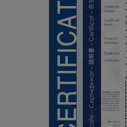
ऑ
प
ऊ
व
ल
स
र
>
>
श
>
ह