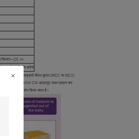
कण फिल्टर <25 .m
िक तत्वों का निर्माण करेगा
इन किया गया है। माइक्रो-चैनल कूलर (MCC या MC2)
े लिए सिंगल स्टैक से> 1KW CW आउटपुट पावर प्रदान कर
 भी व्यापक रूप से उपयोग किया जाता है।