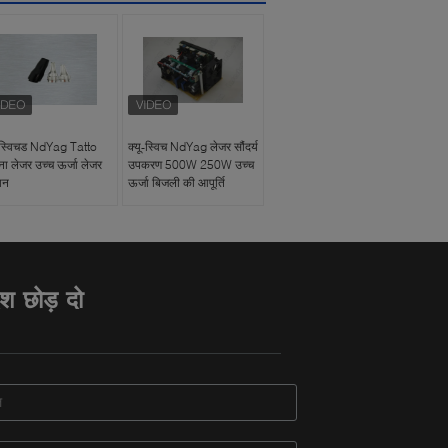
ू स्विचड NdYag Tatto
क्यू-स्विच NdYag लेजर सौंदर्य
ना लेजर उच्च ऊर्जा लेजर
उपकरण 500W 250W उच्च
ान
ऊर्जा बिजली की आपूर्ति
ेश छोड़ दो