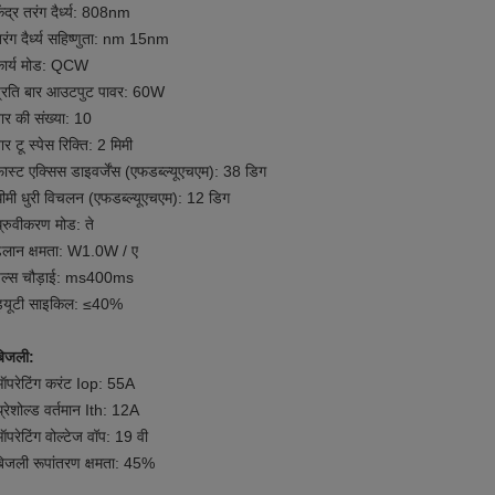
ेंद्र तरंग दैर्ध्य: 808nm
रंग दैर्ध्य सहिष्णुता: nm 15nm
कार्य मोड: QCW
्रति बार आउटपुट पावर: 60W
ार की संख्या: 10
ार टू स्पेस रिक्ति: 2 मिमी
ास्ट एक्सिस डाइवर्जेंस (एफडब्ल्यूएचएम): 38 डिग
ीमी धुरी विचलन (एफडब्ल्यूएचएम): 12 डिग
्रुवीकरण मोड: ते
लान क्षमता: W1.0W / ए
पल्स चौड़ाई: ms400ms
ड्यूटी साइकिल: ≤40%
बिजली:
परेटिंग करंट Iop: 55A
्रेशोल्ड वर्तमान Ith: 12A
परेटिंग वोल्टेज वॉप: 19 वी
िजली रूपांतरण क्षमता: 45%