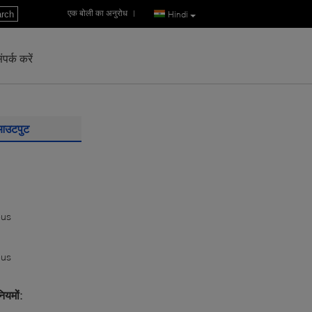
एक बोली का अनुरोध
|
rch
Hindi
पर्क करें
 आउटपुट
eus
eus
ियमों: