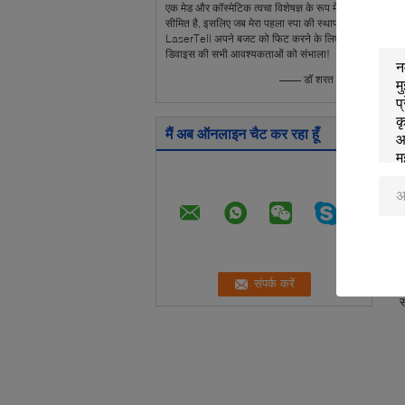
एक मेड और कॉस्मेटिक त्वचा विशेषज्ञ के रूप में, समय
प
सीमित है, इसलिए जब मेरा पहला स्पा की स्थापना,
LaserTell अपने बजट को फिट करने के लिए
प
डिवाइस की सभी आवश्यकताओं को संभाला!
—— डॉ शरत - भारत
क
स
मैं अब ऑनलाइन चैट कर रहा हूँ
ल
व
प
ऊ
व
ल
स