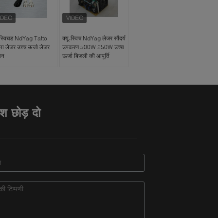
ू स्विचड NdYag Tatto
क्यू-स्विच NdYag लेजर सौंदर्य
ना लेजर उच्च ऊर्जा लेजर
उपकरण 500W 250W उच्च
ान
ऊर्जा बिजली की आपूर्ति
ेश छोड़ दो