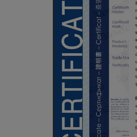
क
त
प
ब
ब
फ
ध
ध
ढ
ऑ
थ
ऑ
ब