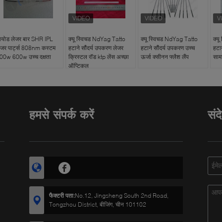
ायोड लेजर बार SHR IPL
क्यू स्विचड NdYag Tatto
क्यू स्विचड NdYag Tatto
क्य
ेजर पार्ट्स 808nm कस्टम
हटाने सौंदर्य उपकरण लेजर
हटाने सौंदर्य उपकरण उच्च
हटा
00w 600w उच्च दक्षता
क्रिस्टल रॉड ktp लेंस अच्छा
ऊर्जा क्सीनन फ्लैश लैंप
साम
ऑप्टिकल
हमसे संपर्क करें
संद
फैक्टरी पता:
No.12, Jingsheng South 2nd Road,
Tongzhou District, बीजिंग, चीन 101102