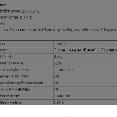
र्मल:
ऑपरेटिंग तापमान: 15 ~ 30 ℃
भंडारण तापमान: 0-55 ℃
न्य:
00W से 10000W तक की बिजली उपलब्ध हो सकती है, कृपया अधिक detai के लिए हमसे संप
ए
ॉडल नं
LaserTel
लेजर बालों को हटाने सौंदर्य मशीन और उद्योग
आवेदन
ऑपरेशन मोड
सीडब्ल्यू
बिजली प्रति सबमिशन
100W
5 ℃ पर केंद्रीय तरंग दैर्ध्य
808 nm 2.5nm
धिकतम ऑपरेटिंग वोल्टेज
2 वी
ास्ट एक्सिस डाइवर्जेंस (एफडब्ल्यूएचएम)
नहीं
धीमी धुरी विचलन (FWHM)
नहीं
ीवन भर की उम्मीद
> 10000 घंटे
िशिष्ट पिच प्रति बार
1.8 मिमी
शीतलक:
आसुत जल
्रवाह की दर
0.3 एल / मिनट% 10% / बार