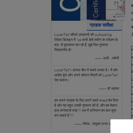
थ
ग्राहक समीक्षा
अ
1
LaserTell सौंदर्य उपकरणों की outlooking
पेशेवर डिजाइन मैं `ve कभी डेमो मशीन के परीक्षण के
बाद, से मुलाकात कर रहे हैं, मुझे मिल गुणवत्ता
विश्वसनीय है!
म
—— अली - जर्मनी
LaserTell'r उत्पाद चीन में सबसे अच्छा है। मैं और
आदेश दूंगा और अपने डॉक्टर मित्रों को LaserTell
2
पेश करूंगा।
अ
—— डॉ अहमद
फ
हम अपने ग्राहक के लिए अपने पहले Imed बेच दिया
है और यह बहुत अच्छी गुणवत्ता की है, और हम बेहतर
ज
हाथ कनेक्टर्स तरह !! अब मैं अभियान हम बात शुरू
कर सकते हैं !!!
व
—— गोमेज़ - संयुक्त राज्य अमेरिका
प