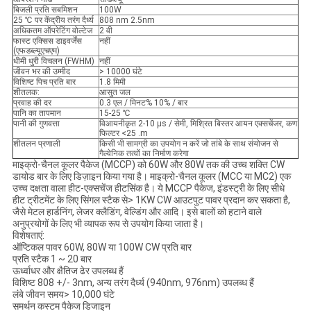
बिजली प्रति सबमिशन
100W
25 ℃ पर केंद्रीय तरंग दैर्ध्य
808 nm 2.5nm
अधिकतम ऑपरेटिंग वोल्टेज
2 वी
फास्ट एक्सिस डाइवर्जेंस
नहीं
(एफडब्ल्यूएचएम)
धीमी धुरी विचलन (FWHM)
नहीं
जीवन भर की उम्मीद
> 10000 घंटे
विशिष्ट पिच प्रति बार
1.8 मिमी
शीतलक:
आसुत जल
प्रवाह की दर
0.3 एल / मिनट% 10% / बार
पानि का तापमान
15-25 ℃
पानी की गुणवत्ता
विआयनीकृत 2-10 µs / सेमी, मिश्रित बिस्तर आयन एक्सचेंजर, कण
फिल्टर <25 .m
शीतलन प्रणाली
किसी भी सामग्री का उपयोग न करें जो तांबे के साथ संयोजन से
गैल्वेनिक तत्वों का निर्माण करेगा
माइक्रो-चैनल कूलर पैकेज (MCCP) को 60W और 80W तक की उच्च शक्ति CW
डायोड बार के लिए डिज़ाइन किया गया है। माइक्रो-चैनल कूलर (MCC या MC2) एक
उच्च दक्षता वाला हीट-एक्सचेंज हीटसिंक है। ये MCCP पैकेज, इंडस्ट्री के लिए सीधे
हीट ट्रीटमेंट के लिए सिंगल स्टैक से> 1KW CW आउटपुट पावर प्रदान कर सकता है,
जैसे मेटल हार्डनिंग, लेजर क्लैडिंग, वेल्डिंग और आदि। इसे बालों को हटाने वाले
अनुप्रयोगों के लिए भी व्यापक रूप से उपयोग किया जाता है।
विशेषताएं:
ऑप्टिकल पावर 60W, 80W या 100W CW प्रति बार
प्रति स्टैक 1 ~ 20 बार
ऊर्ध्वाधर और क्षैतिज ढेर उपलब्ध हैं
विशिष्ट 808 +/- 3nm, अन्य तरंग दैर्ध्य (940nm, 976nm) उपलब्ध हैं
लंबे जीवन समय> 10,000 घंटे
समर्थन कस्टम पैकेज डिजाइन