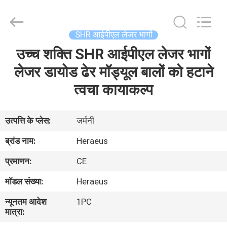
Copyright
©
2015
-
2025
SHR आईपीएल लेजर भागों
Beijing
LaserTell
Medical
उच्च शक्ति SHR आईपीएल लेजर भागों
घर
Co.,
Ltd..
All
लेजर डायोड ढेर मॉड्यूल बालों को हटाने
Rights
Reserved.
उत्पादों
त्वचा कायाकल्प
Developed
by
ECER
हमारे
उत्पत्ति के प्लेस:
जर्मनी
बारे
ब्रांड नाम:
Heraeus
में
प्रमाणन:
CE
मॉडल संख्या:
Heraeus
कारखाना
न्यूनतम आदेश
1PC
भ्रमण
मात्रा: