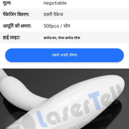
मूल्य:
negotiable
गुणवत्ता
पैकेजिंग विवरण:
दफ़्ती पैकेज
नियंत्रण
आपूर्ति की क्षमता:
500pcs / सोम
साइटमैप
हाई लाइट:
,
डायोड बार
लेजर डायोड स्टैक
PRIVACY
सबसे अच्छी कीमत
POLICY