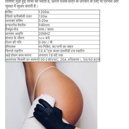
विशिष्ट मुड़ी हुई त्वचा को भेदती है, ऊपरी पलक क्षेत्र के उपचार के लिए भी प्रभाव और
सुरक्षा में सुधार करती है।
शक्ति
1200w
रेडियो फ्रीक्वेंसी पावर
100w
अवरक्त शक्ति
5-20w
इन्फ्रारेड वेवलेंथ
940nm
वैक्यूम मोड
पल्स / सतत
आरएफ आवृत्ति
20MHZ
संभाल के जीवन
५०० बजे
रोलर की गति
0-36r / मी
शीतलक
स्व-निहित, बंद पानी का चक्र
डिस्प्ले स्क्रीन
10.4 "ट्रू कलर एलसीडी टच स्क्रीन
खड़े होकर काम करना
लगातार 18 घंटे तक
आवश्यक बिजली का सामान
100-240VAC, 20A अधिकतम।, 50/60 हर्ट्ज