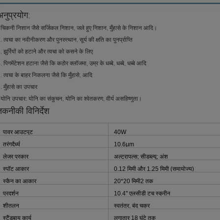
अनुप्रयोग:
चिकनी निशान जैसे सर्जिकल निशान, जले हुए निशान, मुँहासे के निशान आदि।
. त्वचा का नवीनीकरण और पुनरुत्थान, सूर्य की क्षति का पुनर्प्राप्ति
. झुर्रियों को हटाने और त्वचा को कसने के लिए
. पिगमेंटेशन हटाना जैसे कि कठोर क्लॉजमा, उम्र के धब्बे, धब्बे, धब्बे आदि
. त्वचा के बाहर निकलना जैसे कि मुँहासे, आदि
. मुँहासे का उपचार
योनि उपचार: योनि का संकुचन, योनि का श्वेतकरण, वीर्य असहिष्णुता।
तकनीकी विनिर्देश
पावर आउटपुट
40W
तरंगदैर्ध्य
10.6μm
लेजर प्रकार
अल्ट्रापल्स; सीडब्ल्यू; अंश
स्पॉट आकार
0.12 मिमी और 1.25 मिमी (समायोज्य)
स्कैन का आकार
20*20 मिमी2 तक
प्रदर्शन
10.4" एलसीडी टच स्क्रीन
शीतलन
स्वतंत्र, बंद चक्र
स्टैंडबाय कार्य
लगातार 18 घंटे तक