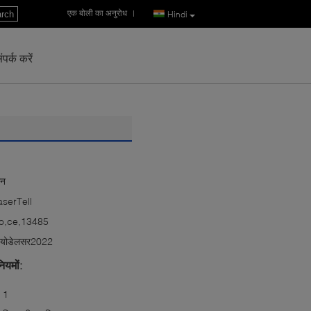
एक बोली का अनुरोध
|
rch
Hindi
पर्क करें
ीन
aserTell
so,ce,13485
ायोडेलसर2022
ियमों:
1