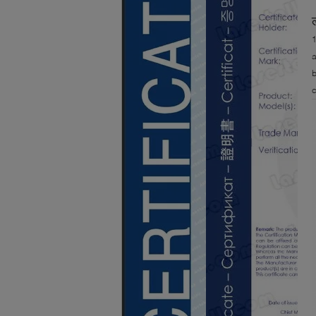
1
a
b
c