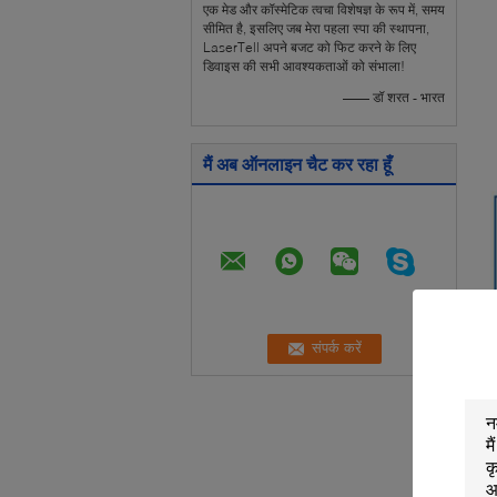
एक मेड और कॉस्मेटिक त्वचा विशेषज्ञ के रूप में, समय
सीमित है, इसलिए जब मेरा पहला स्पा की स्थापना,
LaserTell अपने बजट को फिट करने के लिए
डिवाइस की सभी आवश्यकताओं को संभाला!
—— डॉ शरत - भारत
मैं अब ऑनलाइन चैट कर रहा हूँ
C
प
स
न
व