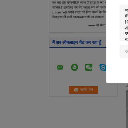
एक मेड और कॉस्मेटिक त्वचा विशेषज्ञ के रूप में, समय
सीमित है, इसलिए जब मेरा पहला स्पा की स्थापना,
LaserTell अपने बजट को फिट करने के लिए
डिवाइस की सभी आवश्यकताओं को संभाला!
—— डॉ शरत - भारत
मैं अब ऑनलाइन चैट कर रहा हूँ
T
T
1
2
3
4