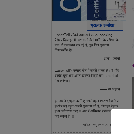
ग्राहक समीक्षा
LaserTell सौंदर्य उपकरणों की outlooking
पेशेवर डिजाइन मैं `ve कभी डेमो मशीन के परीक्षण के
बाद, से मुलाकात कर रहे हैं, मुझे मिल गुणवत्ता
विश्वसनीय है!
—— अली - जर्मनी
प
LaserTell'r उत्पाद चीन में सबसे अच्छा है। मैं और
उ
आदेश दूंगा और अपने डॉक्टर मित्रों को LaserTell
पेश करूंगा।
—— डॉ अहमद
हम अपने ग्राहक के लिए अपने पहले Imed बेच दिया
है और यह बहुत अच्छी गुणवत्ता की है, और हम बेहतर
हाथ कनेक्टर्स तरह !! अब मैं अभियान हम बात शुरू
कर सकते हैं !!!
—— गोमेज़ - संयुक्त राज्य अमेरिका