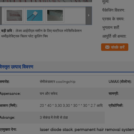
मूल्य:
पैकेजिंग विवरण:
प्रसव के समय:
भुगतान शर्तें:
बड़ी छवि :
लेजर आईपीएल मशीन के लिए मल्टीपल स्पेसिफिकेशन
आपूर्ति की क्षमता:
थर्मोइलेक्ट्रिक चिलर प्लेट कूलिंग चिप
संपर्क करें
िस्तृत उत्पाद विवरण
समारोह:
सेमीकंडक्टर coolingchip
UMAX (वोल्टेज):
Apperaance:
घन और सफेद
सामग्री:
आकार (मिमी):
20 * 40 * 3,30 3,30 * 30 * * 30 * 2.7 आदि
प्रौद्योगिकी:
Advange:
3 सेकंड में तेजी से ठंडा
laser diode stack
permanent hair removal syste
प्रमुखता देना:
,