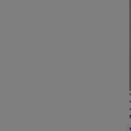
य
य
आ
ट