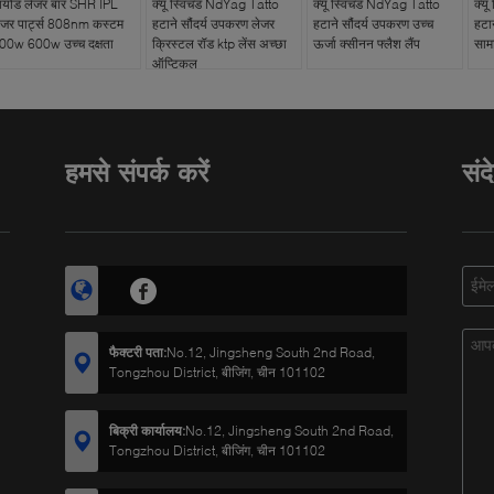
ायोड लेजर बार SHR IPL
क्यू स्विचड NdYag Tatto
क्यू स्विचड NdYag Tatto
क्य
ेजर पार्ट्स 808nm कस्टम
हटाने सौंदर्य उपकरण लेजर
हटाने सौंदर्य उपकरण उच्च
हटा
00w 600w उच्च दक्षता
क्रिस्टल रॉड ktp लेंस अच्छा
ऊर्जा क्सीनन फ्लैश लैंप
साम
ऑप्टिकल
हमसे संपर्क करें
संद
फैक्टरी पता:
No.12, Jingsheng South 2nd Road,
Tongzhou District, बीजिंग, चीन 101102
बिक्री कार्यालय:
No.12, Jingsheng South 2nd Road,
Tongzhou District, बीजिंग, चीन 101102