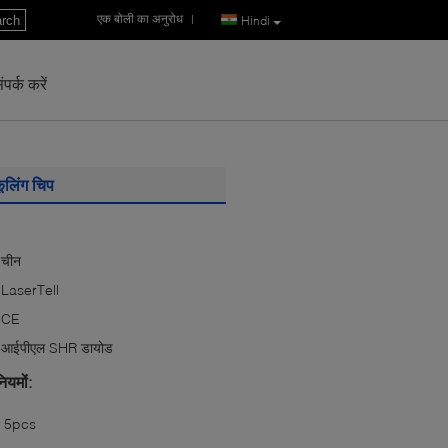
एक बोली का अनुरोध
|
rch
Hindi
पर्क करें
ूलिंग चिप
चीन
LaserTell
CE
आईपीएल SHR डायोड
ियमों:
5pcs