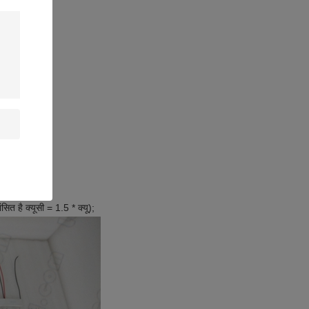
ं;
सित है क्यूसी = 1.5 * क्यू);