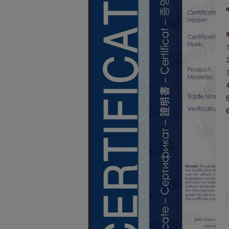
म
2
3
4
6