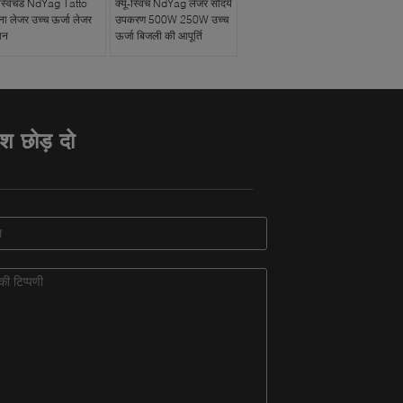
ू स्विचड NdYag Tatto
क्यू-स्विच NdYag लेजर सौंदर्य
ना लेजर उच्च ऊर्जा लेजर
उपकरण 500W 250W उच्च
ान
ऊर्जा बिजली की आपूर्ति
ेश छोड़ दो