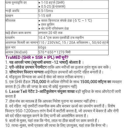
पल्स पुनरावृत्ति दर
● 1-10 हर्ट्ज (SHR)
● 0.5-2S (ई-प्रकाश)
नाड़ी अवधि
0.5-15ms
दलहन
1-15 दालें
शीतलक
● सतत क्रिस्टल संपर्क ठंडा (-5 ℃ ~ 1 ℃)
● एयर कूलिंग
● बंद पानी परिसंचरण ठंडा
खड़े होकर काम करना
लगातार 20 घंटे तक
प्रदर्शन
10.4 "ट्रू कलर एलसीडी टच स्क्रीन
आवश्यक बिजली का सामान
110 / 230VAC, 15 / 20A अधिकतम।, 50/60 हर्ट्ज
कुल भार
60gs
आयाम (WxDxH)
570 * 650 * 1270 मिमी
TruMED (SHR + SSR + IPL) क्यों चुनें?
1.
यह आपकी भाषा (बहुभाषी क्षमता -12 भाषाएँ) बोलता है
।
2.
प्री-लोडेड उपचार पैरामीटर
ताकि आप मरीजों का इलाज तुरंत शुरू कर सकें।
3.
सॉफ्टवेयर फिल्टर मान्यता
आईपीएल उपचारों को त्रुटि रहित बनाती है।
4. मॉड्यूलर विन्यास का अर्थ है सेवा को सरल तरीका बनाना।
5. एक SHR हैंडल
750,000
से अधिक रोगियों के साथ
1500,000 शॉट्स का
व्यवहार
करता है (5 लैंप की जगह के बाद भी कोई नुकसान नहीं)
6.
LaserTell पेटेंट 3-आर्टिकुलेशन संयुक्त शाखा
बड़ी सुविधा के साथ ऑपरेटरों जारी
करता है
7. ठोस मंच का मतलब है कि आपका निवेश पुराना या कमतर नहीं होगा।
8. दर्द रहित: नई एमपीटी तकनीक कम और बराबर ऊर्जा का उपयोग करती है। विशेष
फिल्टर 950-1200nm तरंग दैर्ध्य में कटौती करता है, जो उपचार में बेकार है और रोगी
को दर्द रहित महसूस करने के लिए पानी को अवशोषित करता है।
9. बालों से मुक्त, यहां तक ​​कि गोरा, लाल या ठीक बालों पर काम करते हैं।
10. त्वचा-मुक्त, सभी प्रकार की त्वचा के लिए उपयुक्त, यहां तक ​​कि बैनर भी।