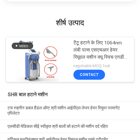
शीर्ष उत्पाद
टैटू हटाने के लिए 1064nm
लंबी पल्स एसएचआर हेयर
रिमूवल मशीन क्यू स्विच एनडी
याग लेजर
negotiable MOQ:1set
CONTACT
SHR बाल हटाने मशीन
टच स्क्रीन डबल हैंडल ऑप्ट श्री मशीन आईपीएल लेजर हेयर रिमूवर परमानेंट
एपिलेटर
एलसीडी मेडिकल सीई स्वीकृत श्री बालों को हटाने की मशीन दर्द रहित
वर्टिकल मल्टीफ़ंक्शन श्री आईपीएल हेयर रिमूवल मशीन एक्ने ट्रीटमेंट