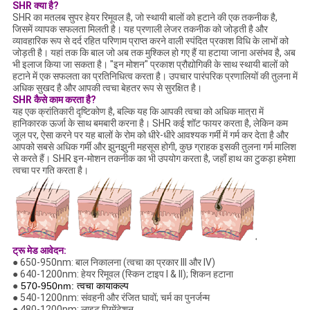
SHR क्या है?
SHR का मतलब सुपर हेयर रिमूवल है, जो स्थायी बालों को हटाने की एक तकनीक है,
जिसमें व्यापक सफलता मिलती है। यह प्रणाली लेजर तकनीक को जोड़ती है और
व्यावहारिक रूप से दर्द रहित परिणाम प्राप्त करने वाली स्पंदित प्रकाश विधि के लाभों को
जोड़ती है। यहां तक ​​कि बाल जो अब तक मुश्किल हो गए हैं या हटाया जाना असंभव है, अब
भी इलाज किया जा सकता है। "इन मोशन" प्रकाश प्रौद्योगिकी के साथ स्थायी बालों को
हटाने में एक सफलता का प्रतिनिधित्व करता है। उपचार पारंपरिक प्रणालियों की तुलना में
अधिक सुखद है और आपकी त्वचा बेहतर रूप से सुरक्षित है।
SHR कैसे काम करता है?
यह एक क्रांतिकारी दृष्टिकोण है, बल्कि यह कि आपकी त्वचा को अधिक मात्रा में
हानिकारक ऊर्जा के साथ बमबारी करना है। SHR कई शॉट फायर करता है, लेकिन कम
जूल पर, ऐसा करने पर यह बालों के रोम को धीरे-धीरे आवश्यक गर्मी में गर्म कर देता है और
आपको सबसे अधिक गर्मी और झुनझुनी महसूस होगी, कुछ ग्राहक इसकी तुलना गर्म मालिश
से करते हैं। SHR इन-मोशन तकनीक का भी उपयोग करता है, जहाँ हाथ का टुकड़ा हमेशा
त्वचा पर गति करता है।
ट्रू
मेड
आवेदन:
● 650-950nm: बाल निकालना (त्वचा का प्रकार III और IV)
● 640-1200nm: हेयर रिमूवल (स्किन टाइप I & II); शिकन हटाना
●
570-950nm: त्वचा कायाकल्प
● 540-1200nm: संवहनी और रंजित घावों; चर्म का पुनर्जन्म
● 480-1200nm: लाइट पिग्मेंटेशन