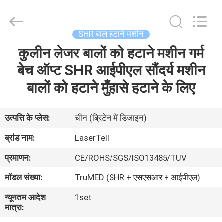
को
हटाने
मशीन
आपूर्तिकर्ता.
Copyright
SHR बाल हटाने मशीन
©
2015
-
कुलीन लेजर बालों को हटाने मशीन गर्म
घर
2025
Beijing
LaserTell
बेच ऑप्ट SHR आईपीएल सौंदर्य मशीन
Medical
Co.,
उत्पादों
बालों को हटाने मुँहासे हटाने के लिए
Ltd..
All
Rights
Reserved.
Developed
हमारे
by
उत्पत्ति के प्लेस:
चीन (ब्रिटेन में डिजाइन)
ECER
बारे
ब्रांड नाम:
LaserTell
में
प्रमाणन:
CE/ROHS/SGS/ISO13485/TUV
मॉडल संख्या:
TruMED (SHR + एसएसआर + आईपीएल)
कारखाना
न्यूनतम आदेश
1set
भ्रमण
मात्रा: