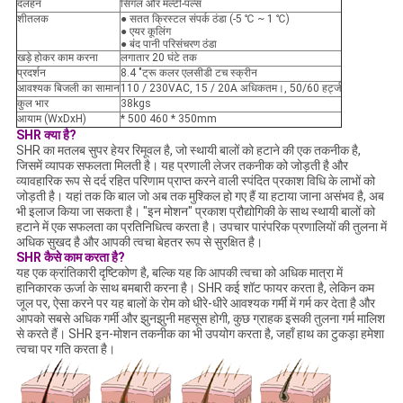
दलहन
सिंगल और मल्टी-पल्स
शीतलक
● सतत क्रिस्टल संपर्क ठंडा (-5 ℃ ~ 1 ℃)
● एयर कूलिंग
● बंद पानी परिसंचरण ठंडा
खड़े होकर काम करना
लगातार 20 घंटे तक
प्रदर्शन
8.4 "ट्रू कलर एलसीडी टच स्क्रीन
आवश्यक बिजली का सामान
110 / 230VAC, 15 / 20A अधिकतम।, 50/60 हर्ट्ज
कुल भार
38kgs
आयाम (WxDxH)
* 500 460 * 350mm
SHR क्या है?
SHR का मतलब सुपर हेयर रिमूवल है, जो स्थायी बालों को हटाने की एक तकनीक है,
जिसमें व्यापक सफलता मिलती है। यह प्रणाली लेजर तकनीक को जोड़ती है और
व्यावहारिक रूप से दर्द रहित परिणाम प्राप्त करने वाली स्पंदित प्रकाश विधि के लाभों को
जोड़ती है। यहां तक ​​कि बाल जो अब तक मुश्किल हो गए हैं या हटाया जाना असंभव है, अब
भी इलाज किया जा सकता है। "इन मोशन" प्रकाश प्रौद्योगिकी के साथ स्थायी बालों को
हटाने में एक सफलता का प्रतिनिधित्व करता है। उपचार पारंपरिक प्रणालियों की तुलना में
अधिक सुखद है और आपकी त्वचा बेहतर रूप से सुरक्षित है।
SHR कैसे काम करता है?
यह एक क्रांतिकारी दृष्टिकोण है, बल्कि यह कि आपकी त्वचा को अधिक मात्रा में
हानिकारक ऊर्जा के साथ बमबारी करना है। SHR कई शॉट फायर करता है, लेकिन कम
जूल पर, ऐसा करने पर यह बालों के रोम को धीरे-धीरे आवश्यक गर्मी में गर्म कर देता है और
आपको सबसे अधिक गर्मी और झुनझुनी महसूस होगी, कुछ ग्राहक इसकी तुलना गर्म मालिश
से करते हैं। SHR इन-मोशन तकनीक का भी उपयोग करता है, जहाँ हाथ का टुकड़ा हमेशा
त्वचा पर गति करता है।