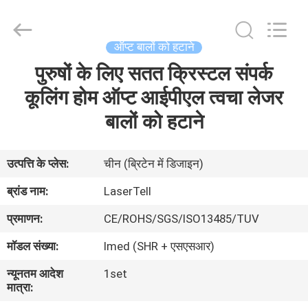
Co.,
Ltd..
All
Rights
Reserved.
ऑप्ट बालों को हटाने
Developed
by
पुरुषों के लिए सतत क्रिस्टल संपर्क
घर
ECER
कूलिंग होम ऑप्ट आईपीएल त्वचा लेजर
उत्पादों
बालों को हटाने
हमारे
उत्पत्ति के प्लेस:
चीन (ब्रिटेन में डिजाइन)
बारे
ब्रांड नाम:
LaserTell
में
प्रमाणन:
CE/ROHS/SGS/ISO13485/TUV
मॉडल संख्या:
Imed (SHR + एसएसआर)
कारखाना
न्यूनतम आदेश
1set
भ्रमण
मात्रा: