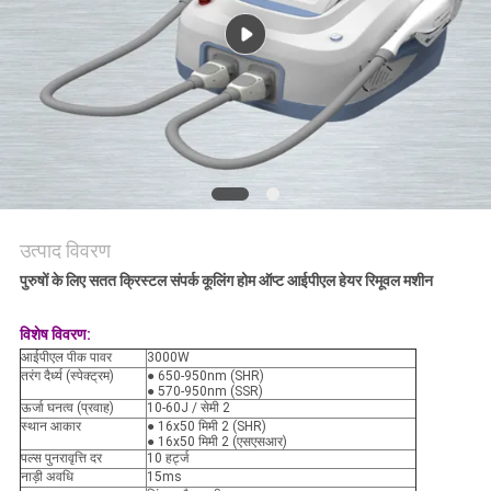
उत्पाद विवरण
पुरुषों के लिए सतत क्रिस्टल संपर्क कूलिंग होम ऑप्ट आईपीएल हेयर रिमूवल मशीन
विशेष विवरण:
आईपीएल पीक पावर
3000W
तरंग दैर्ध्य (स्पेक्ट्रम)
● 650-950nm (SHR)
● 570-950nm (SSR)
ऊर्जा घनत्व (प्रवाह)
10-60J / सेमी 2
स्थान आकार
● 16x50 मिमी 2 (SHR)
● 16x50 मिमी 2 (एसएसआर)
पल्स पुनरावृत्ति दर
10 हर्ट्ज
नाड़ी अवधि
15ms