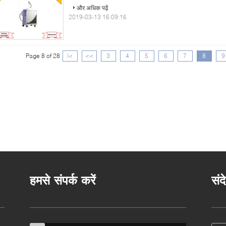
और अधिक पढ़ें
2019-03-13 16:09:16
Page 8 of 28
|<
<<
3
4
5
6
7
8
9
हमसे संपर्क करें
संद