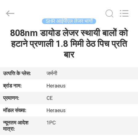
हटाने
की
प्रणाली
आपूर्तिकर्ता.
Copyright
SHR आईपीएल लेजर भागों
©
2015
-
808nm डायोड लेजर स्थायी बालों को
घर
2025
shrlasermachine.com.
All
हटाने प्रणाली 1.8 मिमी ठेठ पिच प्रति
Rights
Reserved.
उत्पादों
बार
Developed
by
ECER
हमारे
उत्पत्ति के प्लेस:
जर्मनी
बारे
ब्रांड नाम:
Heraeus
में
प्रमाणन:
CE
मॉडल संख्या:
Heraeus
कारखाना
न्यूनतम आदेश
1PC
भ्रमण
मात्रा: