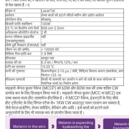
करें। फिर तैयार बटन खरीदने के लिए नीचे दिए गए बटन को दबाएं जो आपके पुराने हैंडपीस
से मेल खाता है। ए
मॉडल नं
LaserTel
आवेदन
लेजर बालों को हटाने सौंदर्य मशीन और उद्योग आवेदन
ऑपरेशन मोड
सीडब्ल्यू
बिजली प्रति सबमिशन
100W
25 ℃ पर केंद्रीय तरंग दैर्ध्य
808 nm 2.5nm
अधिकतम ऑपरेटिंग वोल्टेज
2 वी
फास्ट एक्सिस डाइवर्जेंस
नहीं
(एफडब्ल्यूएचएम)
धीमी धुरी विचलन (FWHM)
नहीं
जीवन भर की उम्मीद
> 10000 घंटे
विशिष्ट पिच प्रति बार
1.8 मिमी
शीतलक:
आसुत जल
प्रवाह की दर
0.3 एल / मिनट% 10% / बार
पानि का तापमान
15-25 ℃
पानी की गुणवत्ता
विआयनीकृत 2-10 µs / सेमी, मिश्रित बिस्तर आयन एक्सचेंजर, कण
फिल्टर <25 .m
शीतलन प्रणाली
किसी भी सामग्री का उपयोग न करें जो तांबे के साथ संयोजन से
गैल्वेनिक तत्वों का निर्माण करेगा
माइक्रो-चैनल कूलर पैकेज (MCCP) को 60W और 80W तक की उच्च शक्ति CW
डायोड बार के लिए डिज़ाइन किया गया है। माइक्रो-चैनल कूलर (MCC या MC2) एक
उच्च दक्षता वाला हीट-एक्सचेंज हीटसिंक है। ये MCCP पैकेज, इंडस्ट्री के लिए सीधे
हीट ट्रीटमेंट के लिए सिंगल स्टैक से> 1KW CW आउटपुट पावर प्रदान कर सकता है,
जैसे मेटल हार्डनिंग, लेजर क्लैडिंग, वेल्डिंग और आदि। इसे बालों को हटाने वाले
अनुप्रयोगों के लिए भी व्यापक रूप से उपयोग किया जाता है।