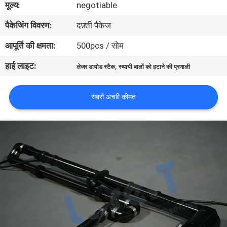
मूल्य:
negotiable
गुणवत्ता
पैकेजिंग विवरण:
दफ़्ती पैकेज
नियंत्रण
आपूर्ति की क्षमता:
500pcs / सोम
हाई लाइट:
,
लेजर डायोड स्टैक
स्थायी बालों को हटाने की प्रणाली
सबसे अच्छी कीमत