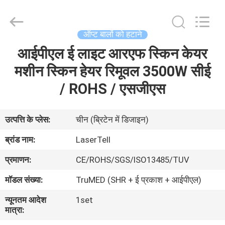
Co.,
Ltd..
All
Rights
Reserved.
ऑप्ट बालों को हटाने
Developed
by
आईपीएल ई लाइट आरएफ स्किन केयर
घर
ECER
मशीन स्किन हेयर रिमूवल 3500W सीई
उत्पादों
/ ROHS / एसजीएस
हमारे
उत्पत्ति के प्लेस:
चीन (ब्रिटेन में डिजाइन)
बारे
ब्रांड नाम:
LaserTell
में
प्रमाणन:
CE/ROHS/SGS/ISO13485/TUV
मॉडल संख्या:
TruMED (SHR + ई प्रकाश + आईपीएल)
कारखाना
न्यूनतम आदेश
1set
भ्रमण
मात्रा: