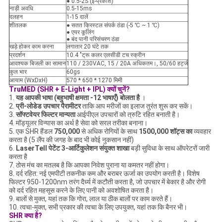
● 0.5-2S (ई-प्रकाश)
नाड़ी अवधि
0.5-15ms
दलहन
1-15 दालें
शीतलक
● सतत क्रिस्टल संपर्क ठंडा (-5 ℃ ~ 1 ℃)
● एयर कूलिंग
● बंद पानी परिसंचरण ठंडा
खड़े होकर काम करना
लगातार 20 घंटे तक
प्रदर्शन
10.4 "ट्रू कलर एलसीडी टच स्क्रीन
आवश्यक बिजली का सामान
110 / 230VAC, 15 / 20A अधिकतम।, 50/60 हर्ट्ज
कुल भार
60gs
आयाम (WxDxH)
570 * 650 * 1270 मिमी
TruMED (SHR + E-Light + IPL) क्यों चुनें?
1.
यह आपकी भाषा (बहुभाषी क्षमता -12 भाषाएँ) बोलता है
।
2.
प्री-लोडेड उपचार पैरामीटर
ताकि आप मरीजों का इलाज तुरंत शुरू कर सकें।
3.
सॉफ्टवेयर फिल्टर मान्यता
आईपीएल उपचारों को त्रुटि रहित बनाती है।
4. मॉड्यूलर विन्यास का अर्थ है सेवा को सरल तरीका बनाना।
5. एक SHR हैंडल
750,000
से अधिक रोगियों के साथ
1500,000 शॉट्स का
व्यवहार
करता है (5 लैंप की जगह के बाद भी कोई नुकसान नहीं)
6.
LaserTell पेटेंट 3-आर्टिकुलेशन संयुक्त शाखा
बड़ी सुविधा के साथ ऑपरेटरों जारी
करता है
7. ठोस मंच का मतलब है कि आपका निवेश पुराना या कमतर नहीं होगा।
8. दर्द रहित: नई एमपीटी तकनीक कम और बराबर ऊर्जा का उपयोग करती है। विशेष
फिल्टर 950-1200nm तरंग दैर्ध्य में कटौती करता है, जो उपचार में बेकार है और रोगी
को दर्द रहित महसूस करने के लिए पानी को अवशोषित करता है।
9. बालों से मुक्त, यहां तक ​​कि गोरा, लाल या ठीक बालों पर काम करते हैं।
10. त्वचा-मुक्त, सभी प्रकार की त्वचा के लिए उपयुक्त, यहां तक ​​कि बैनर भी।
SHR क्या है?