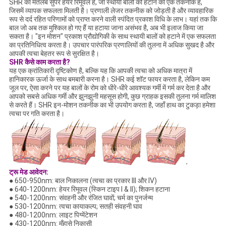
SHR का मतलब सुपर हेयर रिमूवल है, जो स्थायी बालों को हटाने की एक तकनीक है,
जिसमें व्यापक सफलता मिलती है। प्रणाली लेजर तकनीक को जोड़ती है और व्यावहारिक
रूप से दर्द रहित परिणामों को प्राप्त करने वाली स्पंदित प्रकाश विधि के लाभ। यहां तक ​​कि
बाल जो अब तक मुश्किल हो गए हैं या हटाया जाना असंभव है, अब भी इलाज किया जा
सकता है। "इन मोशन" प्रकाश प्रौद्योगिकी के साथ स्थायी बालों को हटाने में एक सफलता
का प्रतिनिधित्व करता है। उपचार पारंपरिक प्रणालियों की तुलना में अधिक सुखद है और
आपकी त्वचा बेहतर रूप से सुरक्षित है।
SHR कैसे काम करता है?
यह एक क्रांतिकारी दृष्टिकोण है, बल्कि यह कि आपकी त्वचा को अधिक मात्रा में
हानिकारक ऊर्जा के साथ बमबारी करना है। SHR कई शॉट फायर करता है, लेकिन कम
जूल पर, ऐसा करने पर यह बालों के रोम को धीरे-धीरे आवश्यक गर्मी में गर्म कर देता है और
आपको सबसे अधिक गर्मी और झुनझुनी महसूस होगी, कुछ ग्राहक इसकी तुलना गर्म मालिश
से करते हैं। SHR इन-मोशन तकनीक का भी उपयोग करता है, जहाँ हाथ का टुकड़ा हमेशा
त्वचा पर गति करता है।
ट्रू
मेड
आवेदन:
● 650-950nm: बाल निकालना (त्वचा का प्रकार III और IV)
● 640-1200nm: हेयर रिमूवल (स्किन टाइप I & II); शिकन हटाना
● 540-1200nm: संवहनी और रंजित घावों; चर्म का पुनर्जन्म
● 530-1200nm: त्वचा कायाकल्प; सतही संवहनी घाव
● 480-1200nm: लाइट पिग्मेंटेशन
● 430-1200nm: मुँहासे निकासी