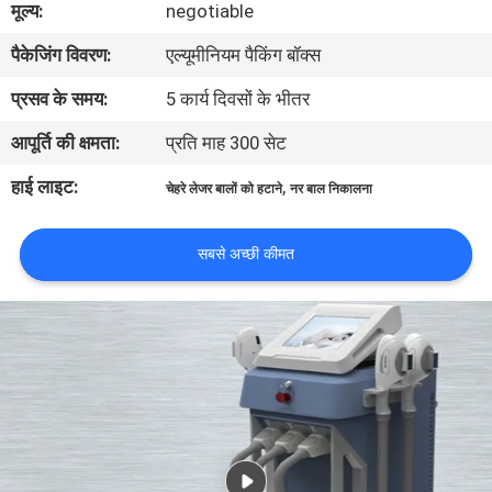
मूल्य:
negotiable
गुणवत्ता
पैकेजिंग विवरण:
एल्यूमीनियम पैकिंग बॉक्स
नियंत्रण
प्रसव के समय:
5 कार्य दिवसों के भीतर
साइटमैप
आपूर्ति की क्षमता:
प्रति माह 300 सेट
हाई लाइट:
,
चेहरे लेजर बालों को हटाने
नर बाल निकालना
PRIVACY
POLICY
सबसे अच्छी कीमत