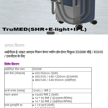
उत्पाद विवरण
आईपीएल ई-लाइट आरएफ स्किन केयर मशीन होम हेयर रिमूवल 3500W सीई / ROHS
/ एसजीएस के लिए
विशेष विवरण:
आईपीएल पीक पावर
3500W
तरंग दैर्ध्य (स्पेक्ट्रम)
● 650-950nm (SHR)
● 430/530 / 640-1200nm (ई-प्रकाश)
● 480/540 / 640-950nm (आईपीएल)
ऊर्जा घनत्व (प्रवाह)
10-60J / सेमी 2
स्थान आकार
● 16x50 मिमी 2 (SHR)
● 16 * 50 मिमी 2 (ई-प्रकाश-विनिमेय)
● 16 * 50 मिमी 2 (आईपीएल-विनिमेय)
पल्स पुनरावृत्ति दर
● 1-10 हर्ट्ज (SHR)