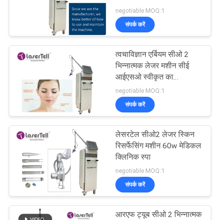
negotiable MOQ:1
संपर्क करें
24
त्वचाविज्ञान एर्बियम सीओ 2
ऑप्ट बालों को हटाने
भिन्नात्मक लेजर मशीन सीई
आईएसओ स्वीकृत का
पुनरुत्थान
negotiable MOQ:1
संपर्क करें
लेसरटेल सीओ2 लेजर स्किन
16
रिसर्फेसिंग मशीन 60w मेडिकल
Alexandrite लेजर
क्लिनिक स्पा
negotiable MOQ:1
मशीन
संपर्क करें
आरएफ ट्यूब सीओ 2 भिन्नात्मक