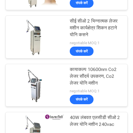
संपर्क करें
गुणवत्ता
नियंत्रण
सीई सीओ 2 भिन्नात्मक लेजर
47
मशीन कार्यक्षेत्र शिकन हटाने
योनि कसने
डायोड लेजर बालों को
negotiable MOQ:1
हटाने मशीन
संपर्क करें
कायाकल्प 10600nm Co2
लेजर सौंदर्य उपकरण, Co2
लेजर योनि मशीन
60
negotiable MOQ:1
आईपीएल बालों को हटाने
संपर्क करें
मशीन
40W लंबवत एलसीडी सीओ 2
लेजर योनि मशीन 240vac