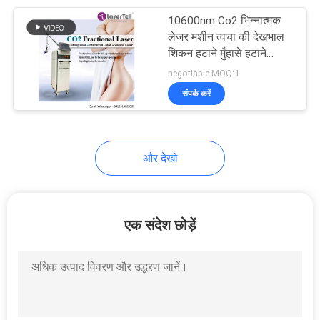
10600nm Co2 भिन्नात्मक
46
लेजर मशीन त्वचा की देखभाल
एन डी Yag लेजर टैटू
शिकन हटाने मुँहासे हटाने
कायाकल्प
negotiable MOQ:1
हटाने मशीन
संपर्क करें
और देखो
57
सीओ 2 भिन्नात्मक लेजर
एक संदेश छोड़ें
मशीन