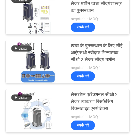
लेजर मशीन त्वचा सौंदर्यशास्त्र
का पुनरुत्थान
26
negotiable MOQ:1
संपर्क करें
ई प्रकाश सौंदर्य मशीन
त्वचा के पुनरुत्थान के लिए सीई
आईएसओ स्वीकृत भिन्नात्मक
सीओ 2 लेजर सौंदर्य मशीन
negotiable MOQ:1
संपर्क करें
23
लेसरटेल फ्रैक्शनल सीओ 2
आईपीएल लेजर मशीन
लेजर उपकरण रिसर्फेसिंग
स्किनटाइट एस्थेटिक्स
negotiable MOQ:1
संपर्क करें