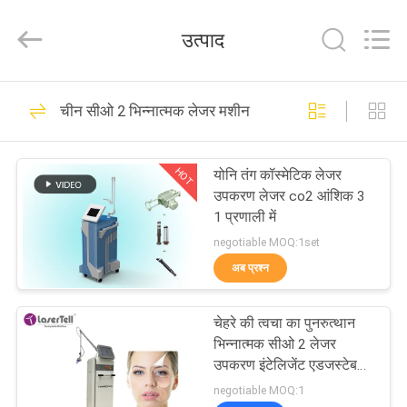
आपूर्तिकर्ता.
Copyright
©
उत्पाद
2015
-
2025
shrlasermachine.com.
All
घर
78
Rights
Reserved.
चीन सीओ 2 भिन्नात्मक लेजर मशीन
Developed
by
SHR बाल हटाने मशीन
ECER
उत्पादों
HOT
योनि तंग कॉस्मेटिक लेजर
उपकरण लेजर co2 आंशिक 3
हमारे
1 प्रणाली में
बारे
negotiable MOQ:1set
अब प्रश्न
में
106
808nm डायोड लेजर
चेहरे की त्वचा का पुनरुत्थान
कारखाना
भिन्नात्मक सीओ 2 लेजर
बालों को हटाने मशीन
भ्रमण
उपकरण इंटेलिजेंट एडजस्टेबल
स्पॉट
negotiable MOQ:1