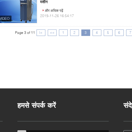
मशीन
और अधिक पढ़ें
2019-11-26 16:54:17
Page 3 of 11
|<
<<
1
2
3
4
5
6
7
हमसे संपर्क करें
संद