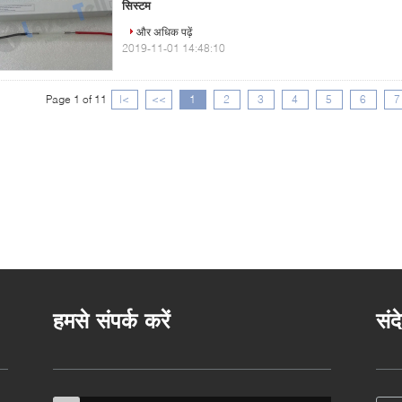
सिस्टम
और अधिक पढ़ें
2019-11-01 14:48:10
Page 1 of 11
|<
<<
1
2
3
4
5
6
7
हमसे संपर्क करें
संद