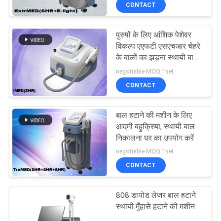
CONTACT
गुणवत्ता
नियंत्रण
पुरुषों के लिए आंशिक पेशेवर
विकल्प एएफटी एसएचआर चेहरे
साइटमैप
के बालों का झड़ना स्थायी बालों
को हटाने
negotiable MOQ:1set
CONTACT
PRIVACY
POLICY
बाल हटाने की मशीन के लिए
आदमी बहुक्रिया, स्थायी बाल
निकालना घर का उपयोग करें
negotiable MOQ:1set
CONTACT
808 डायोड लेजर बाल हटाने
स्थायी मुँहासे हटाने की मशीन