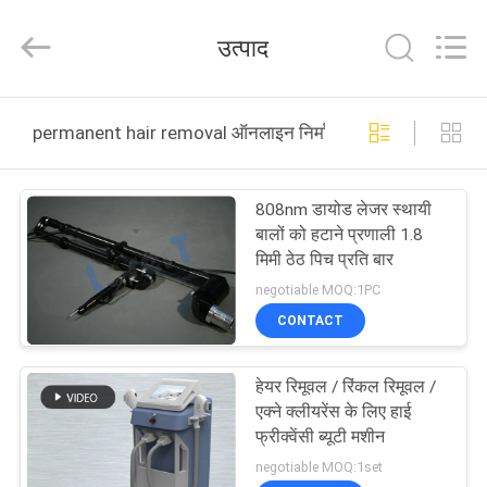
Co.,
Ltd..
All
उत्पाद
Rights
Reserved.
Developed
by
घर
ECER
permanent hair removal ऑनलाइन निर्माण
उत्पादों
808nm डायोड लेजर स्थायी
बालों को हटाने प्रणाली 1.8
हमारे
मिमी ठेठ पिच प्रति बार
बारे
negotiable MOQ:1PC
CONTACT
में
हेयर रिमूवल / रिंकल रिमूवल /
कारखाना
एक्ने क्लीयरेंस के लिए हाई
भ्रमण
फ्रीक्वेंसी ब्यूटी मशीन
negotiable MOQ:1set